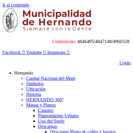
Ir al contenido
Comunicate:
4846495/4847148/4960328
Facebook
Youtube
Instagram
Login
Hernando
Capital Nacional del Maní
Símbolos
Ubicación
Historia
HERNANDO 360º
Mapas y Planos
Catastro
Planeamiento Urbano
Uso del Suelo
Descargas
Descargar Plano de calles y barrios