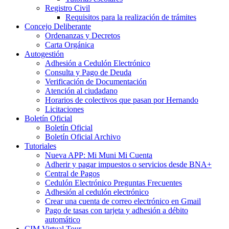
Registro Civil
Requisitos para la realización de trámites
Concejo Deliberante
Ordenanzas y Decretos
Carta Orgánica
Autogestión
Adhesión a Cedulón Electrónico
Consulta y Pago de Deuda
Verificación de Documentación
Atención al ciudadano
Horarios de colectivos que pasan por Hernando
Licitaciones
Boletín Oficial
Boletín Oficial
Boletín Oficial Archivo
Tutoriales
Nueva APP: Mi Muni Mi Cuenta
Adherir y pagar impuestos o servicios desde BNA+
Central de Pagos
Cedulón Electrónico Preguntas Frecuentes
Adhesión al cedulón electrónico
Crear una cuenta de correo electrónico en Gmail
Pago de tasas con tarjeta y adhesión a débito
automático
CIM Virtual Tour