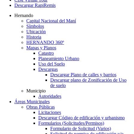
Descargar RapiRemis
Hernando
Capital Nacional del Maní
Símbolos
Ubicación
Historia
HERNANDO 360º
Mapas y Planos
Catastro
Planeamiento Urbano
Uso del Suelo
Descargas
Descargar Plano de calles y barrios
Descargar plano de Zonificación de Uso
de suelo
Municipio
Autoridades
Áreas Municipales
Obras Públicas
Licitaciones
Descargar Código de edificación y urbanismo
Formularios (Solicitudes/Permisos)
Formulario de Solicitud (Varios)
Solicitud de permiso de edificación y/o