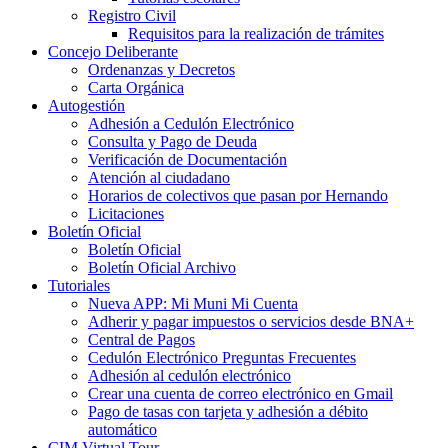
Registro Civil
Requisitos para la realización de trámites
Concejo Deliberante
Ordenanzas y Decretos
Carta Orgánica
Autogestión
Adhesión a Cedulón Electrónico
Consulta y Pago de Deuda
Verificación de Documentación
Atención al ciudadano
Horarios de colectivos que pasan por Hernando
Licitaciones
Boletín Oficial
Boletín Oficial
Boletín Oficial Archivo
Tutoriales
Nueva APP: Mi Muni Mi Cuenta
Adherir y pagar impuestos o servicios desde BNA+
Central de Pagos
Cedulón Electrónico Preguntas Frecuentes
Adhesión al cedulón electrónico
Crear una cuenta de correo electrónico en Gmail
Pago de tasas con tarjeta y adhesión a débito
automático
CIM Virtual Tour