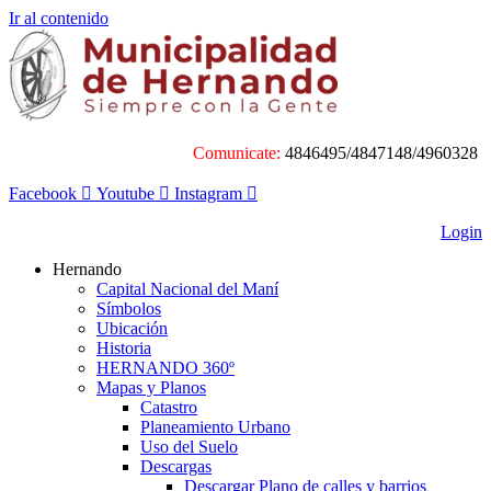
Ir al contenido
Comunicate:
4846495/4847148/4960328
Facebook
Youtube
Instagram
Login
Hernando
Capital Nacional del Maní
Símbolos
Ubicación
Historia
HERNANDO 360º
Mapas y Planos
Catastro
Planeamiento Urbano
Uso del Suelo
Descargas
Descargar Plano de calles y barrios