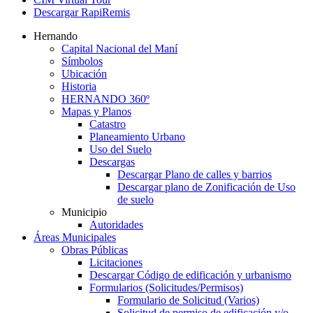
Descargar RapiRemis
Hernando
Capital Nacional del Maní
Símbolos
Ubicación
Historia
HERNANDO 360º
Mapas y Planos
Catastro
Planeamiento Urbano
Uso del Suelo
Descargas
Descargar Plano de calles y barrios
Descargar plano de Zonificación de Uso
de suelo
Municipio
Autoridades
Áreas Municipales
Obras Públicas
Licitaciones
Descargar Código de edificación y urbanismo
Formularios (Solicitudes/Permisos)
Formulario de Solicitud (Varios)
Solicitud de permiso de edificación y/o