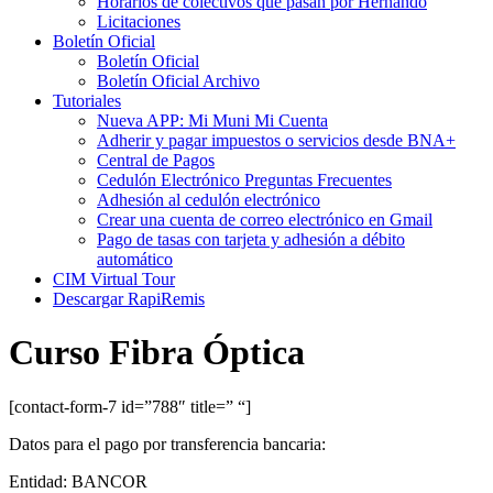
Horarios de colectivos que pasan por Hernando
Licitaciones
Boletín Oficial
Boletín Oficial
Boletín Oficial Archivo
Tutoriales
Nueva APP: Mi Muni Mi Cuenta
Adherir y pagar impuestos o servicios desde BNA+
Central de Pagos
Cedulón Electrónico Preguntas Frecuentes
Adhesión al cedulón electrónico
Crear una cuenta de correo electrónico en Gmail
Pago de tasas con tarjeta y adhesión a débito
automático
CIM Virtual Tour
Descargar RapiRemis
Curso Fibra Óptica
[contact-form-7 id=”788″ title=” “]
Datos para el pago por transferencia bancaria:
Entidad: BANCOR