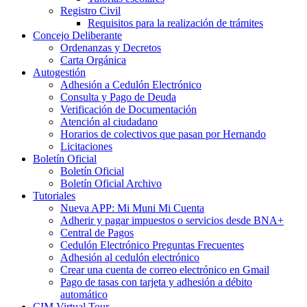
Registro Civil
Requisitos para la realización de trámites
Concejo Deliberante
Ordenanzas y Decretos
Carta Orgánica
Autogestión
Adhesión a Cedulón Electrónico
Consulta y Pago de Deuda
Verificación de Documentación
Atención al ciudadano
Horarios de colectivos que pasan por Hernando
Licitaciones
Boletín Oficial
Boletín Oficial
Boletín Oficial Archivo
Tutoriales
Nueva APP: Mi Muni Mi Cuenta
Adherir y pagar impuestos o servicios desde BNA+
Central de Pagos
Cedulón Electrónico Preguntas Frecuentes
Adhesión al cedulón electrónico
Crear una cuenta de correo electrónico en Gmail
Pago de tasas con tarjeta y adhesión a débito
automático
CIM Virtual Tour