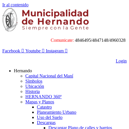
Ir al contenido
Comunicate:
4846495/4847148/4960328
Facebook
Youtube
Instagram
Login
Hernando
Capital Nacional del Maní
Símbolos
Ubicación
Historia
HERNANDO 360º
Mapas y Planos
Catastro
Planeamiento Urbano
Uso del Suelo
Descargas
Descargar Plano de calles y barrios