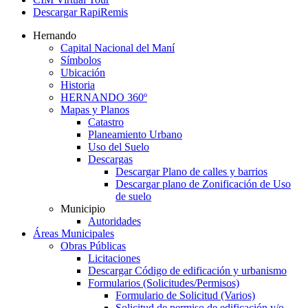
Descargar RapiRemis
Hernando
Capital Nacional del Maní
Símbolos
Ubicación
Historia
HERNANDO 360º
Mapas y Planos
Catastro
Planeamiento Urbano
Uso del Suelo
Descargas
Descargar Plano de calles y barrios
Descargar plano de Zonificación de Uso
de suelo
Municipio
Autoridades
Áreas Municipales
Obras Públicas
Licitaciones
Descargar Código de edificación y urbanismo
Formularios (Solicitudes/Permisos)
Formulario de Solicitud (Varios)
Solicitud de permiso de edificación y/o