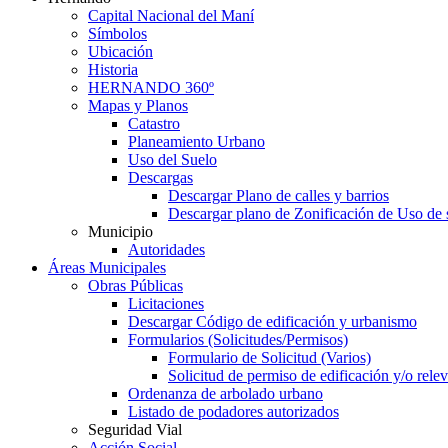
Capital Nacional del Maní
Símbolos
Ubicación
Historia
HERNANDO 360º
Mapas y Planos
Catastro
Planeamiento Urbano
Uso del Suelo
Descargas
Descargar Plano de calles y barrios
Descargar plano de Zonificación de Uso de 
Municipio
Autoridades
Áreas Municipales
Obras Públicas
Licitaciones
Descargar Código de edificación y urbanismo
Formularios (Solicitudes/Permisos)
Formulario de Solicitud (Varios)
Solicitud de permiso de edificación y/o rel
Ordenanza de arbolado urbano
Listado de podadores autorizados
Seguridad Vial
Acción Social