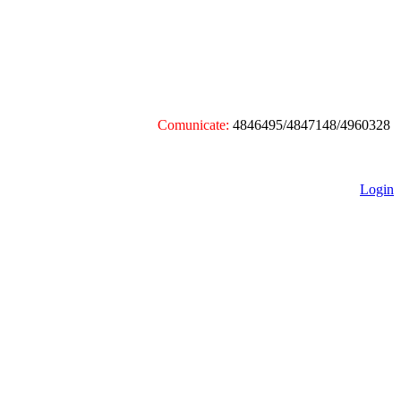
Comunicate:
4846495/4847148/4960328
Login