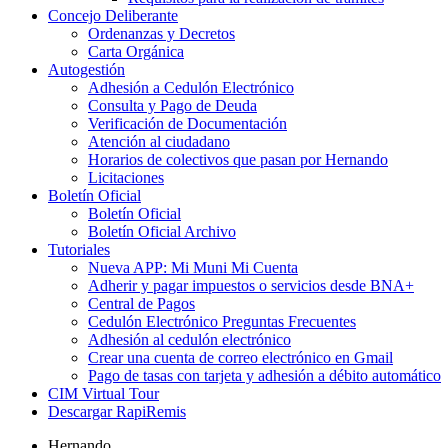
Concejo Deliberante
Ordenanzas y Decretos
Carta Orgánica
Autogestión
Adhesión a Cedulón Electrónico
Consulta y Pago de Deuda
Verificación de Documentación
Atención al ciudadano
Horarios de colectivos que pasan por Hernando
Licitaciones
Boletín Oficial
Boletín Oficial
Boletín Oficial Archivo
Tutoriales
Nueva APP: Mi Muni Mi Cuenta
Adherir y pagar impuestos o servicios desde BNA+
Central de Pagos
Cedulón Electrónico Preguntas Frecuentes
Adhesión al cedulón electrónico
Crear una cuenta de correo electrónico en Gmail
Pago de tasas con tarjeta y adhesión a débito automático
CIM Virtual Tour
Descargar RapiRemis
Hernando