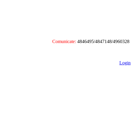
Comunicate:
4846495/4847148/4960328
Login