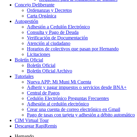
Concejo Deliberante
Ordenanzas y Decretos
Carta Orgánica
Autogestión
Adhesión a Cedulón Electrónico
Consulta y Pago de Deuda
Verificación de Documentación
Atención al ciudadano
Horarios de colectivos que pasan por Hernando
Licitaciones
Boletín Oficial
Boletín Oficial
Boletín Oficial Archivo
Tutoriales
Nueva APP: Mi Muni Mi Cuenta
Adherir y pagar impuestos o servicios desde BNA+
Central de Pagos
Cedulón Electrónico Preguntas Frecuentes
Adhesión al cedulón electrónico
Crear una cuenta de correo electrónico en Gmail
Pago de tasas con tarjeta y adhesión a débito automático
CIM Virtual Tour
Descargar RapiRemis
Hernando