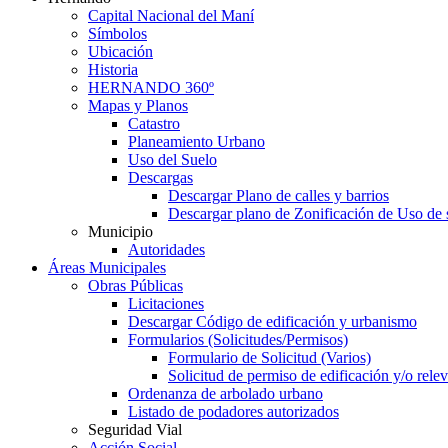
Capital Nacional del Maní
Símbolos
Ubicación
Historia
HERNANDO 360º
Mapas y Planos
Catastro
Planeamiento Urbano
Uso del Suelo
Descargas
Descargar Plano de calles y barrios
Descargar plano de Zonificación de Uso de 
Municipio
Autoridades
Áreas Municipales
Obras Públicas
Licitaciones
Descargar Código de edificación y urbanismo
Formularios (Solicitudes/Permisos)
Formulario de Solicitud (Varios)
Solicitud de permiso de edificación y/o rel
Ordenanza de arbolado urbano
Listado de podadores autorizados
Seguridad Vial
Acción Social