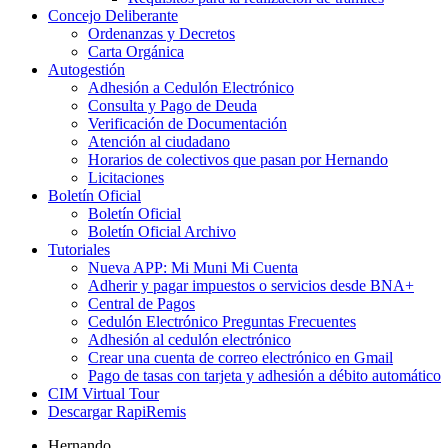
Concejo Deliberante
Ordenanzas y Decretos
Carta Orgánica
Autogestión
Adhesión a Cedulón Electrónico
Consulta y Pago de Deuda
Verificación de Documentación
Atención al ciudadano
Horarios de colectivos que pasan por Hernando
Licitaciones
Boletín Oficial
Boletín Oficial
Boletín Oficial Archivo
Tutoriales
Nueva APP: Mi Muni Mi Cuenta
Adherir y pagar impuestos o servicios desde BNA+
Central de Pagos
Cedulón Electrónico Preguntas Frecuentes
Adhesión al cedulón electrónico
Crear una cuenta de correo electrónico en Gmail
Pago de tasas con tarjeta y adhesión a débito automático
CIM Virtual Tour
Descargar RapiRemis
Hernando