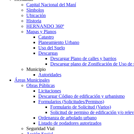
Capital Nacional del Maní
Símbolos
Ubicación
Historia
HERNANDO 360º
Mapas y Planos
Catastro
Planeamiento Urbano
Uso del Suelo
Descargas
Descargar Plano de calles y barrios
Descargar plano de Zonificación de Uso de 
Municipio
Autoridades
Áreas Municipales
Obras Públicas
Licitaciones
Descargar Código de edificación y urbanismo
Formularios (Solicitudes/Permisos)
Formulario de Solicitud (Varios)
Solicitud de permiso de edificación y/o rel
Ordenanza de arbolado urbano
Listado de podadores autorizados
Seguridad Vial
Acción Social