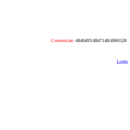
Comunicate:
4846495/4847148/4960328
Login