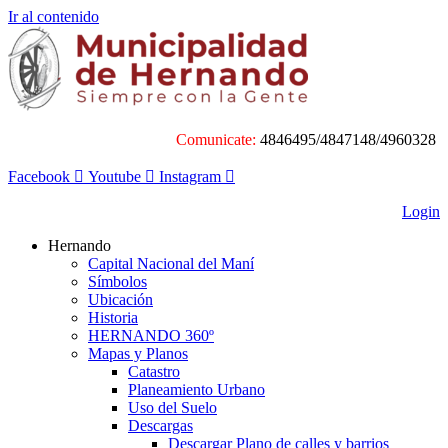
Ir al contenido
Comunicate:
4846495/4847148/4960328
Facebook
Youtube
Instagram
Login
Hernando
Capital Nacional del Maní
Símbolos
Ubicación
Historia
HERNANDO 360º
Mapas y Planos
Catastro
Planeamiento Urbano
Uso del Suelo
Descargas
Descargar Plano de calles y barrios