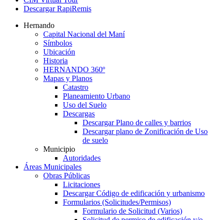
Descargar RapiRemis
Hernando
Capital Nacional del Maní
Símbolos
Ubicación
Historia
HERNANDO 360º
Mapas y Planos
Catastro
Planeamiento Urbano
Uso del Suelo
Descargas
Descargar Plano de calles y barrios
Descargar plano de Zonificación de Uso
de suelo
Municipio
Autoridades
Áreas Municipales
Obras Públicas
Licitaciones
Descargar Código de edificación y urbanismo
Formularios (Solicitudes/Permisos)
Formulario de Solicitud (Varios)
Solicitud de permiso de edificación y/o