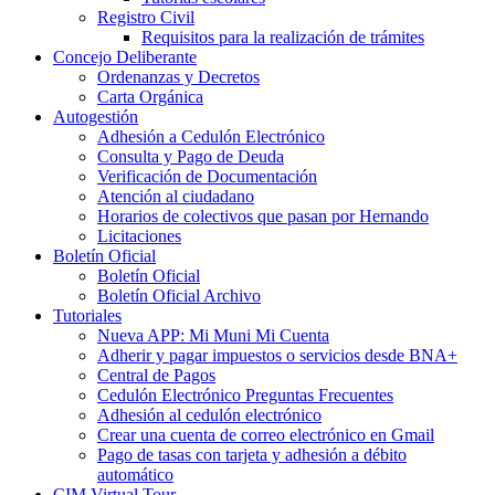
Registro Civil
Requisitos para la realización de trámites
Concejo Deliberante
Ordenanzas y Decretos
Carta Orgánica
Autogestión
Adhesión a Cedulón Electrónico
Consulta y Pago de Deuda
Verificación de Documentación
Atención al ciudadano
Horarios de colectivos que pasan por Hernando
Licitaciones
Boletín Oficial
Boletín Oficial
Boletín Oficial Archivo
Tutoriales
Nueva APP: Mi Muni Mi Cuenta
Adherir y pagar impuestos o servicios desde BNA+
Central de Pagos
Cedulón Electrónico Preguntas Frecuentes
Adhesión al cedulón electrónico
Crear una cuenta de correo electrónico en Gmail
Pago de tasas con tarjeta y adhesión a débito
automático
CIM Virtual Tour