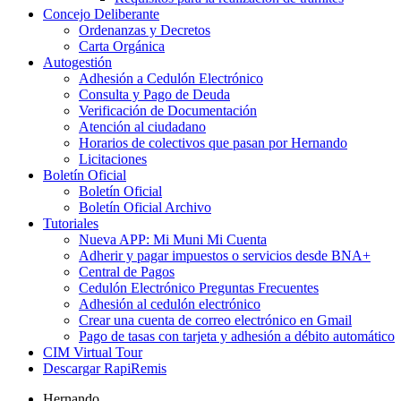
Concejo Deliberante
Ordenanzas y Decretos
Carta Orgánica
Autogestión
Adhesión a Cedulón Electrónico
Consulta y Pago de Deuda
Verificación de Documentación
Atención al ciudadano
Horarios de colectivos que pasan por Hernando
Licitaciones
Boletín Oficial
Boletín Oficial
Boletín Oficial Archivo
Tutoriales
Nueva APP: Mi Muni Mi Cuenta
Adherir y pagar impuestos o servicios desde BNA+
Central de Pagos
Cedulón Electrónico Preguntas Frecuentes
Adhesión al cedulón electrónico
Crear una cuenta de correo electrónico en Gmail
Pago de tasas con tarjeta y adhesión a débito automático
CIM Virtual Tour
Descargar RapiRemis
Hernando