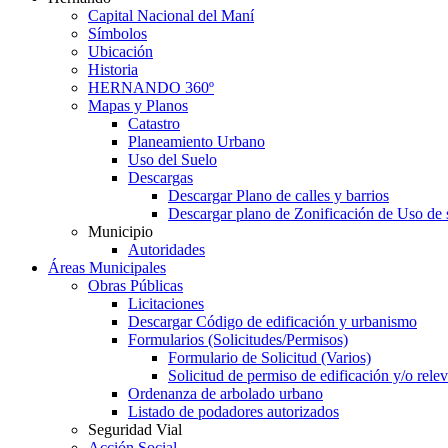
Capital Nacional del Maní
Símbolos
Ubicación
Historia
HERNANDO 360º
Mapas y Planos
Catastro
Planeamiento Urbano
Uso del Suelo
Descargas
Descargar Plano de calles y barrios
Descargar plano de Zonificación de Uso de 
Municipio
Autoridades
Áreas Municipales
Obras Públicas
Licitaciones
Descargar Código de edificación y urbanismo
Formularios (Solicitudes/Permisos)
Formulario de Solicitud (Varios)
Solicitud de permiso de edificación y/o rel
Ordenanza de arbolado urbano
Listado de podadores autorizados
Seguridad Vial
Acción Social