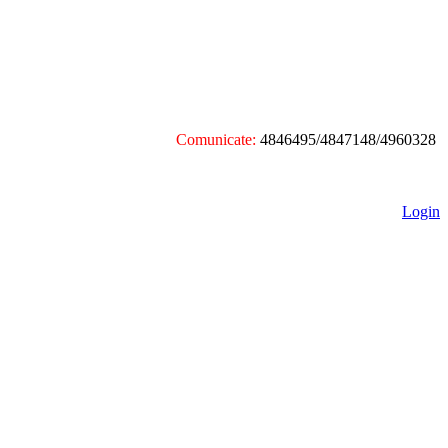
Comunicate:
4846495/4847148/4960328
Login