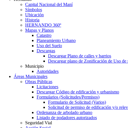
Capital Nacional del Maní
Símbolos
Ubicación
Historia
HERNANDO 360º
Mapas y Planos
Catastro
Planeamiento Urbano
Uso del Suelo
Descargas
Descargar Plano de calles y barrios
Descargar plano de Zonificación de Uso de 
Municipio
Autoridades
Áreas Municipales
Obras Públicas
Licitaciones
Descargar Código de edificación y urbanismo
Formularios (Solicitudes/Permisos)
Formulario de Solicitud (Varios)
Solicitud de permiso de edificación y/o rel
Ordenanza de arbolado urbano
Listado de podadores autorizados
Seguridad Vial
Acción Social