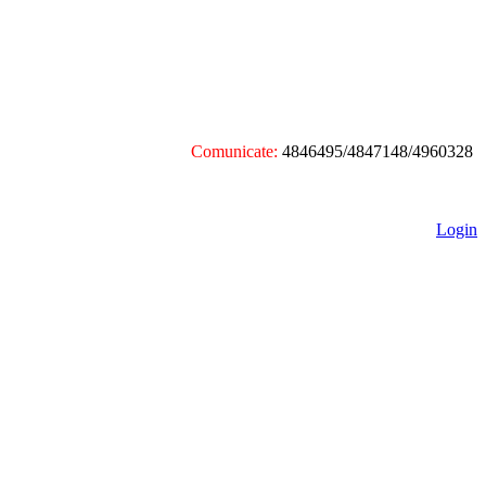
Comunicate:
4846495/4847148/4960328
Login