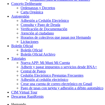
Concejo Deliberante
Ordenanzas y Decretos
Carta Orgánica
Autogestión
Adhesión a Cedulón Electrónico
Consulta y Pago de Deuda
Verificación de Documentación
Atención al ciudadano
Horarios de colectivos que pasan por Hernando
Licitaciones
Boletín Oficial
Boletín Oficial
Boletín Oficial Archivo
Tutoriales
Nueva APP: Mi Muni Mi Cuenta
Adherir y pagar impuestos o servicios desde BNA+
Central de Pagos
Cedulón Electrónico Preguntas Frecuentes
Adhesión al cedulón electrónico
Crear una cuenta de correo electrónico en Gmail
Pago de tasas con tarjeta y adhesión a débito automático
CIM Virtual Tour
Descargar RapiRemis
Hernando