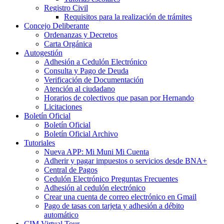
Registro Civil
Requisitos para la realización de trámites
Concejo Deliberante
Ordenanzas y Decretos
Carta Orgánica
Autogestión
Adhesión a Cedulón Electrónico
Consulta y Pago de Deuda
Verificación de Documentación
Atención al ciudadano
Horarios de colectivos que pasan por Hernando
Licitaciones
Boletín Oficial
Boletín Oficial
Boletín Oficial Archivo
Tutoriales
Nueva APP: Mi Muni Mi Cuenta
Adherir y pagar impuestos o servicios desde BNA+
Central de Pagos
Cedulón Electrónico Preguntas Frecuentes
Adhesión al cedulón electrónico
Crear una cuenta de correo electrónico en Gmail
Pago de tasas con tarjeta y adhesión a débito
automático
CIM Virtual Tour