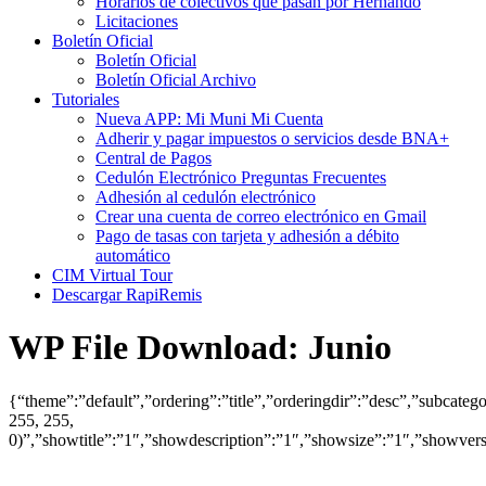
Horarios de colectivos que pasan por Hernando
Licitaciones
Boletín Oficial
Boletín Oficial
Boletín Oficial Archivo
Tutoriales
Nueva APP: Mi Muni Mi Cuenta
Adherir y pagar impuestos o servicios desde BNA+
Central de Pagos
Cedulón Electrónico Preguntas Frecuentes
Adhesión al cedulón electrónico
Crear una cuenta de correo electrónico en Gmail
Pago de tasas con tarjeta y adhesión a débito
automático
CIM Virtual Tour
Descargar RapiRemis
WP File Download:
Junio
{“theme”:”default”,”ordering”:”title”,”orderingdir”:”desc”,”subcat
255, 255,
0)”,”showtitle”:”1″,”showdescription”:”1″,”showsize”:”1″,”showve