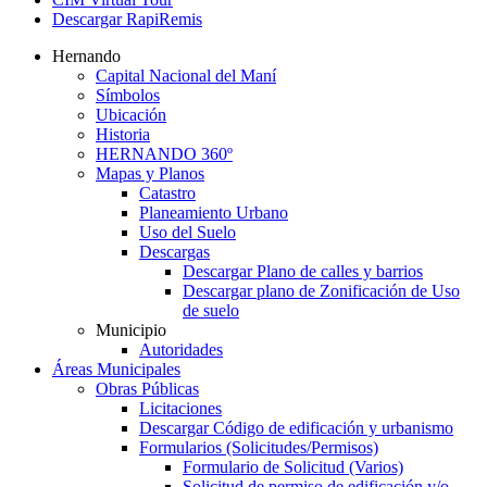
Descargar RapiRemis
Hernando
Capital Nacional del Maní
Símbolos
Ubicación
Historia
HERNANDO 360º
Mapas y Planos
Catastro
Planeamiento Urbano
Uso del Suelo
Descargas
Descargar Plano de calles y barrios
Descargar plano de Zonificación de Uso
de suelo
Municipio
Autoridades
Áreas Municipales
Obras Públicas
Licitaciones
Descargar Código de edificación y urbanismo
Formularios (Solicitudes/Permisos)
Formulario de Solicitud (Varios)
Solicitud de permiso de edificación y/o