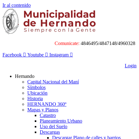
Ir al contenido
Comunicate:
4846495/4847148/4960328
Facebook
Youtube
Instagram
Login
Hernando
Capital Nacional del Maní
Símbolos
Ubicación
Historia
HERNANDO 360º
Mapas y Planos
Catastro
Planeamiento Urbano
Uso del Suelo
Descargas
Descargar Plano de calles y barrios