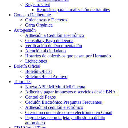
Registro Civil
Requisitos para la realización de trámites
Concejo Deliberante
Ordenanzas y Decretos
Carta Orgánica
Autogestión
Adhesión a Cedulón Electrónico
Consulta y Pago de Deuda
Verificación de Documentación
Atención al ciudadano
Horarios de colectivos que pasan por Hernando
Licitaciones
Boletín Oficial
Boletín Oficial
Boletín Oficial Archivo
Tutoriales
Nueva APP: Mi Muni Mi Cuenta
Adherir y pagar impuestos o servicios desde BNA+
Central de Pagos
Cedulón Electrónico Preguntas Frecuentes
Adhesión al cedulón electrónico
Crear una cuenta de correo electrónico en Gmail
Pago de tasas con tarjeta y adhesión a débito
automático
CIM Virtual Tour