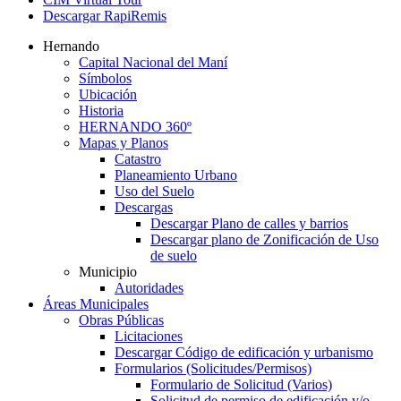
Descargar RapiRemis
Hernando
Capital Nacional del Maní
Símbolos
Ubicación
Historia
HERNANDO 360º
Mapas y Planos
Catastro
Planeamiento Urbano
Uso del Suelo
Descargas
Descargar Plano de calles y barrios
Descargar plano de Zonificación de Uso
de suelo
Municipio
Autoridades
Áreas Municipales
Obras Públicas
Licitaciones
Descargar Código de edificación y urbanismo
Formularios (Solicitudes/Permisos)
Formulario de Solicitud (Varios)
Solicitud de permiso de edificación y/o