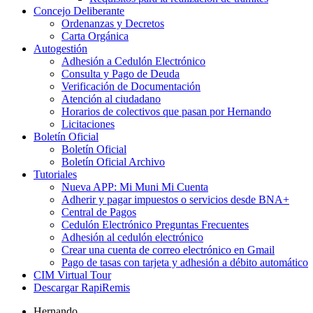
Concejo Deliberante
Ordenanzas y Decretos
Carta Orgánica
Autogestión
Adhesión a Cedulón Electrónico
Consulta y Pago de Deuda
Verificación de Documentación
Atención al ciudadano
Horarios de colectivos que pasan por Hernando
Licitaciones
Boletín Oficial
Boletín Oficial
Boletín Oficial Archivo
Tutoriales
Nueva APP: Mi Muni Mi Cuenta
Adherir y pagar impuestos o servicios desde BNA+
Central de Pagos
Cedulón Electrónico Preguntas Frecuentes
Adhesión al cedulón electrónico
Crear una cuenta de correo electrónico en Gmail
Pago de tasas con tarjeta y adhesión a débito automático
CIM Virtual Tour
Descargar RapiRemis
Hernando