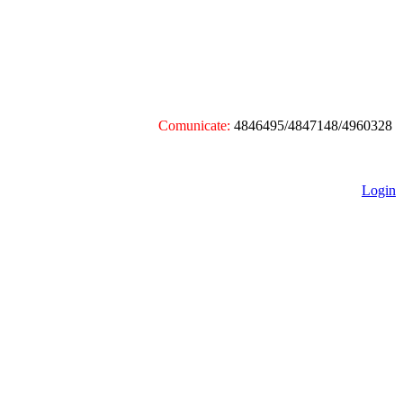
Comunicate:
4846495/4847148/4960328
Login