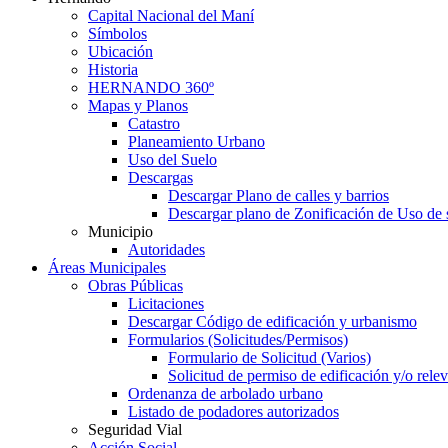
Capital Nacional del Maní
Símbolos
Ubicación
Historia
HERNANDO 360º
Mapas y Planos
Catastro
Planeamiento Urbano
Uso del Suelo
Descargas
Descargar Plano de calles y barrios
Descargar plano de Zonificación de Uso de 
Municipio
Autoridades
Áreas Municipales
Obras Públicas
Licitaciones
Descargar Código de edificación y urbanismo
Formularios (Solicitudes/Permisos)
Formulario de Solicitud (Varios)
Solicitud de permiso de edificación y/o rel
Ordenanza de arbolado urbano
Listado de podadores autorizados
Seguridad Vial
Acción Social