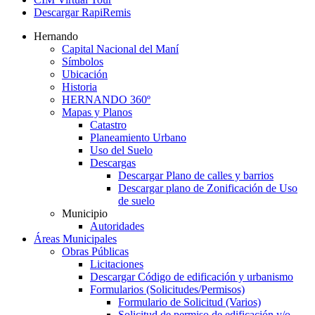
Descargar RapiRemis
Hernando
Capital Nacional del Maní
Símbolos
Ubicación
Historia
HERNANDO 360º
Mapas y Planos
Catastro
Planeamiento Urbano
Uso del Suelo
Descargas
Descargar Plano de calles y barrios
Descargar plano de Zonificación de Uso
de suelo
Municipio
Autoridades
Áreas Municipales
Obras Públicas
Licitaciones
Descargar Código de edificación y urbanismo
Formularios (Solicitudes/Permisos)
Formulario de Solicitud (Varios)
Solicitud de permiso de edificación y/o