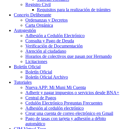
Registro Civil
Requisitos para la realización de trámites
Concejo Deliberante
Ordenanzas y Decretos
Carta Orgánica
Autogestión
Adhesión a Cedulón Electrónico
Consulta y Pago de Deuda
Verificación de Documentación
Atención al ciudadano
Horarios de colectivos que pasan por Hernando
Licitaciones
Boletín Oficial
Boletín Oficial
Boletín Oficial Archivo
Tutoriales
Nueva APP: Mi Muni Mi Cuenta
Adherir y pagar impuestos o servicios desde BNA+
Central de Pagos
Cedulón Electrónico Preguntas Frecuentes
Adhesión al cedulón electrónico
Crear una cuenta de correo electrónico en Gmail
Pago de tasas con tarjeta y adhesión a débito
automático
CIM Virtual Tour