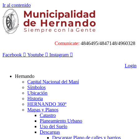
Ir al contenido
Comunicate:
4846495/4847148/4960328
Facebook
Youtube
Instagram
Login
Hernando
Capital Nacional del Maní
Símbolos
Ubicación
Historia
HERNANDO 360º
Mapas y Planos
Catastro
Planeamiento Urbano
Uso del Suelo
Descargas
Descargar Plano de calles y barrios