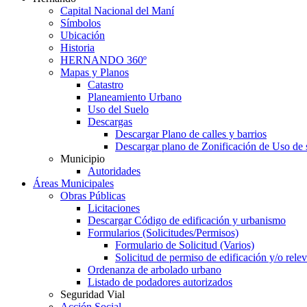
Capital Nacional del Maní
Símbolos
Ubicación
Historia
HERNANDO 360º
Mapas y Planos
Catastro
Planeamiento Urbano
Uso del Suelo
Descargas
Descargar Plano de calles y barrios
Descargar plano de Zonificación de Uso de 
Municipio
Autoridades
Áreas Municipales
Obras Públicas
Licitaciones
Descargar Código de edificación y urbanismo
Formularios (Solicitudes/Permisos)
Formulario de Solicitud (Varios)
Solicitud de permiso de edificación y/o rel
Ordenanza de arbolado urbano
Listado de podadores autorizados
Seguridad Vial
Acción Social