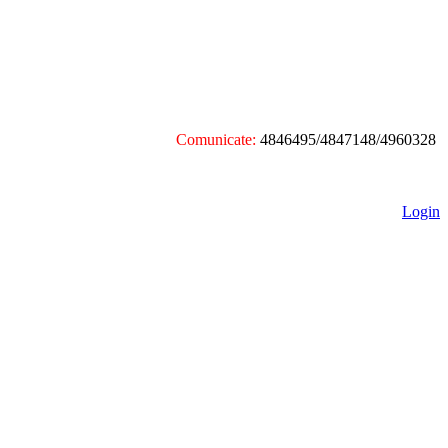
Comunicate:
4846495/4847148/4960328
Login