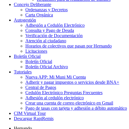
Concejo Deliberante
Ordenanzas y Decretos
Carta Orgánica
Autogestión
Adhesión a Cedulón Electrónico
Consulta y Pago de Deuda
Verificación de Documentación
Atención al ciudadano
Horarios de colectivos que pasan por Hernando
Licitaciones
Boletín Oficial
Boletín Oficial
Boletín Oficial Archivo
Tutoriales
Nueva APP: Mi Muni Mi Cuenta
Adherir y pagar impuestos o servicios desde BNA+
Central de Pagos
Cedulón Electrónico Preguntas Frecuentes
Adhesión al cedulón electrónico
Crear una cuenta de correo electrónico en Gmail
Pago de tasas con tarjeta y adhesión a débito automático
CIM Virtual Tour
Descargar RapiRemis
Hernando