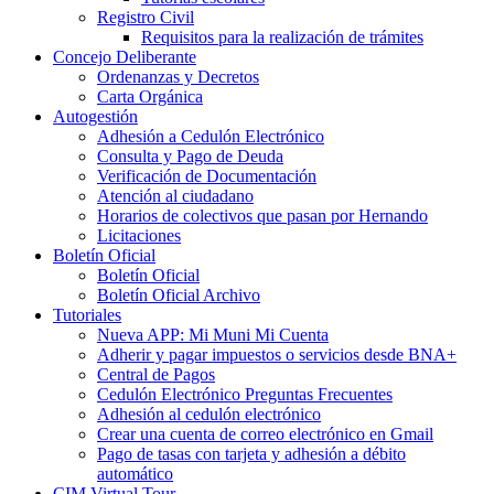
Registro Civil
Requisitos para la realización de trámites
Concejo Deliberante
Ordenanzas y Decretos
Carta Orgánica
Autogestión
Adhesión a Cedulón Electrónico
Consulta y Pago de Deuda
Verificación de Documentación
Atención al ciudadano
Horarios de colectivos que pasan por Hernando
Licitaciones
Boletín Oficial
Boletín Oficial
Boletín Oficial Archivo
Tutoriales
Nueva APP: Mi Muni Mi Cuenta
Adherir y pagar impuestos o servicios desde BNA+
Central de Pagos
Cedulón Electrónico Preguntas Frecuentes
Adhesión al cedulón electrónico
Crear una cuenta de correo electrónico en Gmail
Pago de tasas con tarjeta y adhesión a débito
automático
CIM Virtual Tour