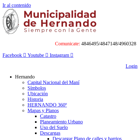
Ir al contenido
Comunicate:
4846495/4847148/4960328
Facebook
Youtube
Instagram
Login
Hernando
Capital Nacional del Maní
Símbolos
Ubicación
Historia
HERNANDO 360º
Mapas y Planos
Catastro
Planeamiento Urbano
Uso del Suelo
Descargas
Descargar Plano de calles y barrios