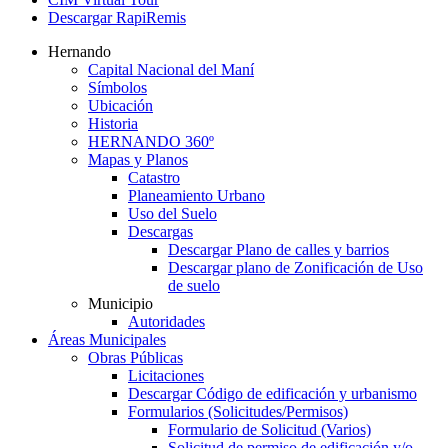
Descargar RapiRemis
Hernando
Capital Nacional del Maní
Símbolos
Ubicación
Historia
HERNANDO 360º
Mapas y Planos
Catastro
Planeamiento Urbano
Uso del Suelo
Descargas
Descargar Plano de calles y barrios
Descargar plano de Zonificación de Uso
de suelo
Municipio
Autoridades
Áreas Municipales
Obras Públicas
Licitaciones
Descargar Código de edificación y urbanismo
Formularios (Solicitudes/Permisos)
Formulario de Solicitud (Varios)
Solicitud de permiso de edificación y/o