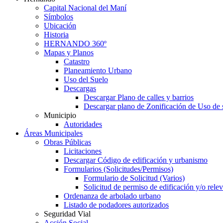
Capital Nacional del Maní
Símbolos
Ubicación
Historia
HERNANDO 360º
Mapas y Planos
Catastro
Planeamiento Urbano
Uso del Suelo
Descargas
Descargar Plano de calles y barrios
Descargar plano de Zonificación de Uso de 
Municipio
Autoridades
Áreas Municipales
Obras Públicas
Licitaciones
Descargar Código de edificación y urbanismo
Formularios (Solicitudes/Permisos)
Formulario de Solicitud (Varios)
Solicitud de permiso de edificación y/o rel
Ordenanza de arbolado urbano
Listado de podadores autorizados
Seguridad Vial
Acción Social