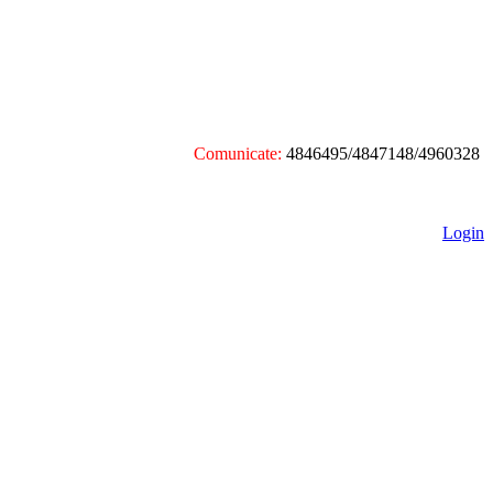
Comunicate:
4846495/4847148/4960328
Login