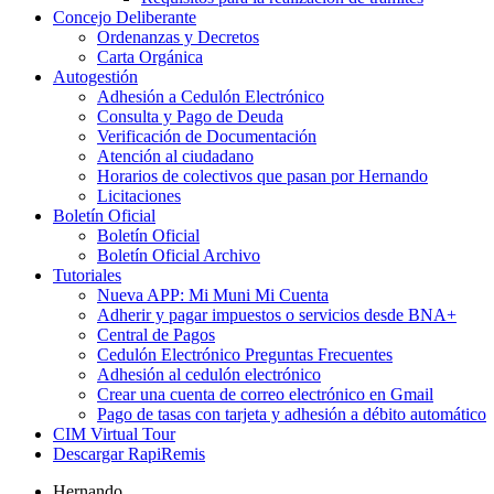
Concejo Deliberante
Ordenanzas y Decretos
Carta Orgánica
Autogestión
Adhesión a Cedulón Electrónico
Consulta y Pago de Deuda
Verificación de Documentación
Atención al ciudadano
Horarios de colectivos que pasan por Hernando
Licitaciones
Boletín Oficial
Boletín Oficial
Boletín Oficial Archivo
Tutoriales
Nueva APP: Mi Muni Mi Cuenta
Adherir y pagar impuestos o servicios desde BNA+
Central de Pagos
Cedulón Electrónico Preguntas Frecuentes
Adhesión al cedulón electrónico
Crear una cuenta de correo electrónico en Gmail
Pago de tasas con tarjeta y adhesión a débito automático
CIM Virtual Tour
Descargar RapiRemis
Hernando