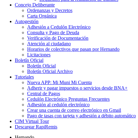
Concejo Deliberante
Ordenanzas y Decretos
Carta Orgánica
Autogestión
Adhesión a Cedulón Electrónico
Consulta y Pago de Deuda
Verificación de Documentación
Atención al ciudadano
Horarios de colectivos que pasan por Hernando
Licitaciones
Boletín Oficial
Boletín Oficial
Boletín Oficial Archivo
Tutoriales
Nueva APP: Mi Muni Mi Cuenta
Adherir y pagar impuestos o servicios desde BNA+
Central de Pagos
Cedulón Electrónico Preguntas Frecuentes
Adhesión al cedulón electrónico
Crear una cuenta de correo electrónico en Gmail
Pago de tasas con tarjeta y adhesión a débito automático
CIM Virtual Tour
Descargar RapiRemis
Hernando