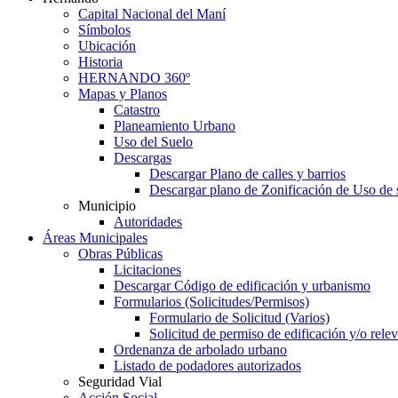
Capital Nacional del Maní
Símbolos
Ubicación
Historia
HERNANDO 360º
Mapas y Planos
Catastro
Planeamiento Urbano
Uso del Suelo
Descargas
Descargar Plano de calles y barrios
Descargar plano de Zonificación de Uso de 
Municipio
Autoridades
Áreas Municipales
Obras Públicas
Licitaciones
Descargar Código de edificación y urbanismo
Formularios (Solicitudes/Permisos)
Formulario de Solicitud (Varios)
Solicitud de permiso de edificación y/o rel
Ordenanza de arbolado urbano
Listado de podadores autorizados
Seguridad Vial
Acción Social