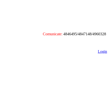
Comunicate:
4846495/4847148/4960328
Login