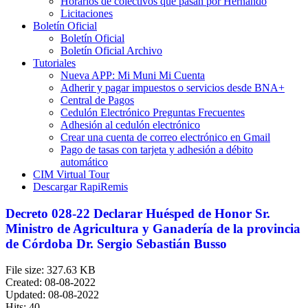
Horarios de colectivos que pasan por Hernando
Licitaciones
Boletín Oficial
Boletín Oficial
Boletín Oficial Archivo
Tutoriales
Nueva APP: Mi Muni Mi Cuenta
Adherir y pagar impuestos o servicios desde BNA+
Central de Pagos
Cedulón Electrónico Preguntas Frecuentes
Adhesión al cedulón electrónico
Crear una cuenta de correo electrónico en Gmail
Pago de tasas con tarjeta y adhesión a débito
automático
CIM Virtual Tour
Descargar RapiRemis
Decreto 028-22 Declarar Huésped de Honor Sr.
Ministro de Agricultura y Ganadería de la provincia
de Córdoba Dr. Sergio Sebastián Busso
File size: 327.63 KB
Created: 08-08-2022
Updated: 08-08-2022
Hits: 40