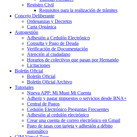
Registro Civil
Requisitos para la realización de trámites
Concejo Deliberante
Ordenanzas y Decretos
Carta Orgánica
Autogestión
Adhesión a Cedulón Electrónico
Consulta y Pago de Deuda
Verificación de Documentación
Atención al ciudadano
Horarios de colectivos que pasan por Hernando
Licitaciones
Boletín Oficial
Boletín Oficial
Boletín Oficial Archivo
Tutoriales
Nueva APP: Mi Muni Mi Cuenta
Adherir y pagar impuestos o servicios desde BNA+
Central de Pagos
Cedulón Electrónico Preguntas Frecuentes
Adhesión al cedulón electrónico
Crear una cuenta de correo electrónico en Gmail
Pago de tasas con tarjeta y adhesión a débito
automático
CIM Virtual Tour