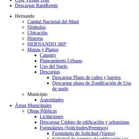
Descargar RapiRemis
Hernando
Capital Nacional del Maní
Símbolos
Ubicación
Historia
HERNANDO 360º
Mapas y Planos
Catastro
Planeamiento Urbano
Uso del Suelo
Descargas
Descargar Plano de calles y barrios
Descargar plano de Zonificación de Uso
de suelo
Municipio
Autoridades
Áreas Municipales
Obras Públicas
Licitaciones
Descargar Código de edificación y urbanismo
Formularios (Solicitudes/Permisos)
Formulario de Solicitud (Varios)
Solicitud de permiso de edificación y/o