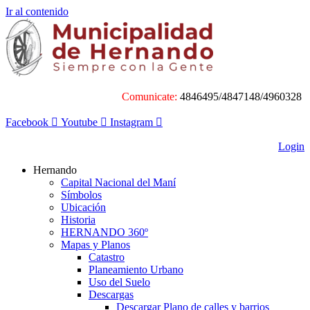
Ir al contenido
Comunicate:
4846495/4847148/4960328
Facebook
Youtube
Instagram
Login
Hernando
Capital Nacional del Maní
Símbolos
Ubicación
Historia
HERNANDO 360º
Mapas y Planos
Catastro
Planeamiento Urbano
Uso del Suelo
Descargas
Descargar Plano de calles y barrios