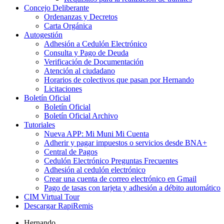
Concejo Deliberante
Ordenanzas y Decretos
Carta Orgánica
Autogestión
Adhesión a Cedulón Electrónico
Consulta y Pago de Deuda
Verificación de Documentación
Atención al ciudadano
Horarios de colectivos que pasan por Hernando
Licitaciones
Boletín Oficial
Boletín Oficial
Boletín Oficial Archivo
Tutoriales
Nueva APP: Mi Muni Mi Cuenta
Adherir y pagar impuestos o servicios desde BNA+
Central de Pagos
Cedulón Electrónico Preguntas Frecuentes
Adhesión al cedulón electrónico
Crear una cuenta de correo electrónico en Gmail
Pago de tasas con tarjeta y adhesión a débito automático
CIM Virtual Tour
Descargar RapiRemis
Hernando