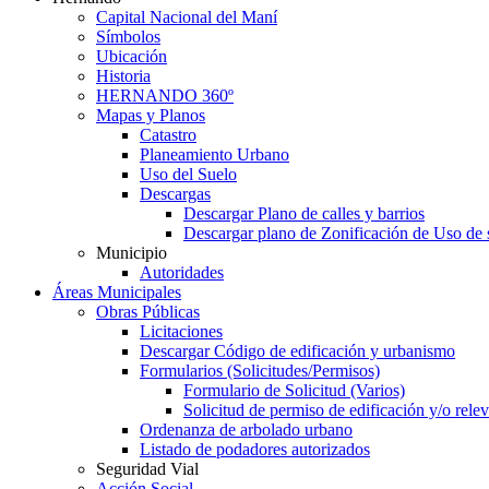
Capital Nacional del Maní
Símbolos
Ubicación
Historia
HERNANDO 360º
Mapas y Planos
Catastro
Planeamiento Urbano
Uso del Suelo
Descargas
Descargar Plano de calles y barrios
Descargar plano de Zonificación de Uso de 
Municipio
Autoridades
Áreas Municipales
Obras Públicas
Licitaciones
Descargar Código de edificación y urbanismo
Formularios (Solicitudes/Permisos)
Formulario de Solicitud (Varios)
Solicitud de permiso de edificación y/o rel
Ordenanza de arbolado urbano
Listado de podadores autorizados
Seguridad Vial
Acción Social