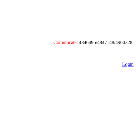
Comunicate:
4846495/4847148/4960328
Login