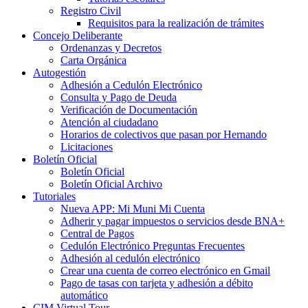
Registro Civil
Requisitos para la realización de trámites
Concejo Deliberante
Ordenanzas y Decretos
Carta Orgánica
Autogestión
Adhesión a Cedulón Electrónico
Consulta y Pago de Deuda
Verificación de Documentación
Atención al ciudadano
Horarios de colectivos que pasan por Hernando
Licitaciones
Boletín Oficial
Boletín Oficial
Boletín Oficial Archivo
Tutoriales
Nueva APP: Mi Muni Mi Cuenta
Adherir y pagar impuestos o servicios desde BNA+
Central de Pagos
Cedulón Electrónico Preguntas Frecuentes
Adhesión al cedulón electrónico
Crear una cuenta de correo electrónico en Gmail
Pago de tasas con tarjeta y adhesión a débito
automático
CIM Virtual Tour