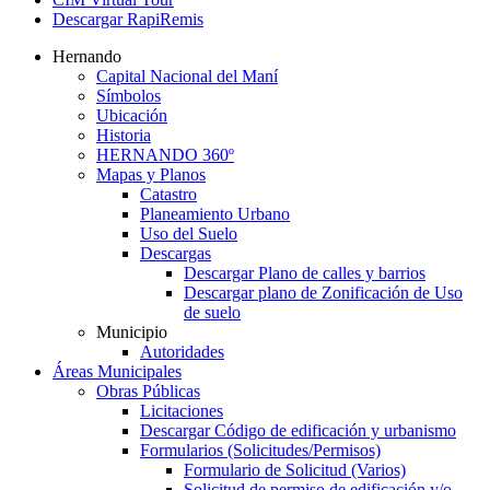
Descargar RapiRemis
Hernando
Capital Nacional del Maní
Símbolos
Ubicación
Historia
HERNANDO 360º
Mapas y Planos
Catastro
Planeamiento Urbano
Uso del Suelo
Descargas
Descargar Plano de calles y barrios
Descargar plano de Zonificación de Uso
de suelo
Municipio
Autoridades
Áreas Municipales
Obras Públicas
Licitaciones
Descargar Código de edificación y urbanismo
Formularios (Solicitudes/Permisos)
Formulario de Solicitud (Varios)
Solicitud de permiso de edificación y/o