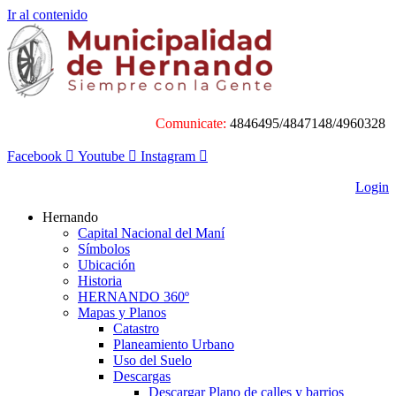
Ir al contenido
Comunicate:
4846495/4847148/4960328
Facebook
Youtube
Instagram
Login
Hernando
Capital Nacional del Maní
Símbolos
Ubicación
Historia
HERNANDO 360º
Mapas y Planos
Catastro
Planeamiento Urbano
Uso del Suelo
Descargas
Descargar Plano de calles y barrios