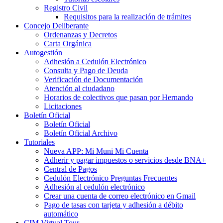
Registro Civil
Requisitos para la realización de trámites
Concejo Deliberante
Ordenanzas y Decretos
Carta Orgánica
Autogestión
Adhesión a Cedulón Electrónico
Consulta y Pago de Deuda
Verificación de Documentación
Atención al ciudadano
Horarios de colectivos que pasan por Hernando
Licitaciones
Boletín Oficial
Boletín Oficial
Boletín Oficial Archivo
Tutoriales
Nueva APP: Mi Muni Mi Cuenta
Adherir y pagar impuestos o servicios desde BNA+
Central de Pagos
Cedulón Electrónico Preguntas Frecuentes
Adhesión al cedulón electrónico
Crear una cuenta de correo electrónico en Gmail
Pago de tasas con tarjeta y adhesión a débito
automático
CIM Virtual Tour