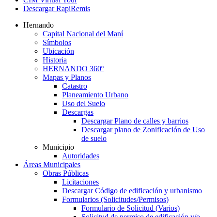
Descargar RapiRemis
Hernando
Capital Nacional del Maní
Símbolos
Ubicación
Historia
HERNANDO 360º
Mapas y Planos
Catastro
Planeamiento Urbano
Uso del Suelo
Descargas
Descargar Plano de calles y barrios
Descargar plano de Zonificación de Uso
de suelo
Municipio
Autoridades
Áreas Municipales
Obras Públicas
Licitaciones
Descargar Código de edificación y urbanismo
Formularios (Solicitudes/Permisos)
Formulario de Solicitud (Varios)
Solicitud de permiso de edificación y/o