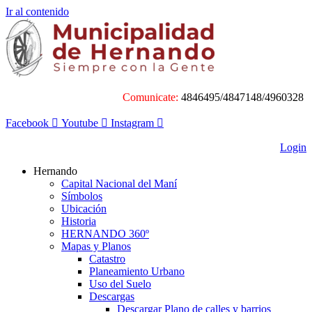
Ir al contenido
Comunicate:
4846495/4847148/4960328
Facebook
Youtube
Instagram
Login
Hernando
Capital Nacional del Maní
Símbolos
Ubicación
Historia
HERNANDO 360º
Mapas y Planos
Catastro
Planeamiento Urbano
Uso del Suelo
Descargas
Descargar Plano de calles y barrios