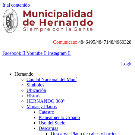
Ir al contenido
Comunicate:
4846495/4847148/4960328
Facebook
Youtube
Instagram
Login
Hernando
Capital Nacional del Maní
Símbolos
Ubicación
Historia
HERNANDO 360º
Mapas y Planos
Catastro
Planeamiento Urbano
Uso del Suelo
Descargas
Descargar Plano de calles y barrios