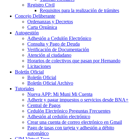
Registro Civil
Requisitos para la realización de trámites
Concejo Deliberante
Ordenanzas y Decretos
Carta Orgánica
Autogestión
Adhesión a Cedulón Electrónico
Consulta y Pago de Deuda
Verificación de Documentación
Atención al ciudadano
Horarios de colectivos que pasan por Hernando
Licitaciones
Boletín Oficial
Boletín Oficial
Boletín Oficial Archivo
Tutoriales
Nueva APP: Mi Muni Mi Cuenta
Adherir y pagar impuestos o servicios desde BNA+
Central de Pagos
Cedulón Electrónico Preguntas Frecuentes
Adhesión al cedulón electrónico
Crear una cuenta de correo electrónico en Gmail
Pago de tasas con tarjeta y adhesión a débito
automático
CIM Virtual Tour