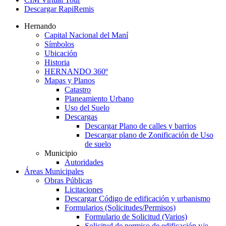
Descargar RapiRemis
Hernando
Capital Nacional del Maní
Símbolos
Ubicación
Historia
HERNANDO 360º
Mapas y Planos
Catastro
Planeamiento Urbano
Uso del Suelo
Descargas
Descargar Plano de calles y barrios
Descargar plano de Zonificación de Uso
de suelo
Municipio
Autoridades
Áreas Municipales
Obras Públicas
Licitaciones
Descargar Código de edificación y urbanismo
Formularios (Solicitudes/Permisos)
Formulario de Solicitud (Varios)
Solicitud de permiso de edificación y/o