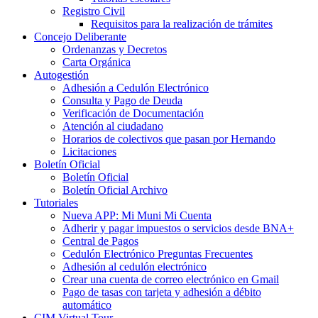
Registro Civil
Requisitos para la realización de trámites
Concejo Deliberante
Ordenanzas y Decretos
Carta Orgánica
Autogestión
Adhesión a Cedulón Electrónico
Consulta y Pago de Deuda
Verificación de Documentación
Atención al ciudadano
Horarios de colectivos que pasan por Hernando
Licitaciones
Boletín Oficial
Boletín Oficial
Boletín Oficial Archivo
Tutoriales
Nueva APP: Mi Muni Mi Cuenta
Adherir y pagar impuestos o servicios desde BNA+
Central de Pagos
Cedulón Electrónico Preguntas Frecuentes
Adhesión al cedulón electrónico
Crear una cuenta de correo electrónico en Gmail
Pago de tasas con tarjeta y adhesión a débito
automático
CIM Virtual Tour