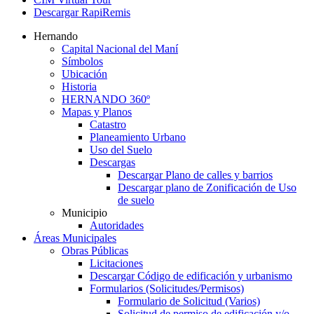
Descargar RapiRemis
Hernando
Capital Nacional del Maní
Símbolos
Ubicación
Historia
HERNANDO 360º
Mapas y Planos
Catastro
Planeamiento Urbano
Uso del Suelo
Descargas
Descargar Plano de calles y barrios
Descargar plano de Zonificación de Uso
de suelo
Municipio
Autoridades
Áreas Municipales
Obras Públicas
Licitaciones
Descargar Código de edificación y urbanismo
Formularios (Solicitudes/Permisos)
Formulario de Solicitud (Varios)
Solicitud de permiso de edificación y/o