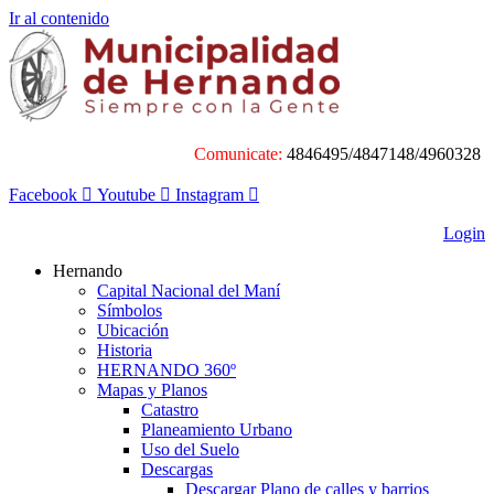
Ir al contenido
Comunicate:
4846495/4847148/4960328
Facebook
Youtube
Instagram
Login
Hernando
Capital Nacional del Maní
Símbolos
Ubicación
Historia
HERNANDO 360º
Mapas y Planos
Catastro
Planeamiento Urbano
Uso del Suelo
Descargas
Descargar Plano de calles y barrios