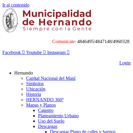
Ir al contenido
Comunicate:
4846495/4847148/4960328
Facebook
Youtube
Instagram
Login
Hernando
Capital Nacional del Maní
Símbolos
Ubicación
Historia
HERNANDO 360º
Mapas y Planos
Catastro
Planeamiento Urbano
Uso del Suelo
Descargas
Descargar Plano de calles y barrios