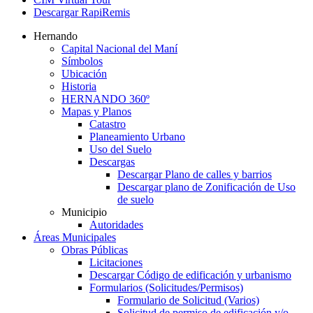
Descargar RapiRemis
Hernando
Capital Nacional del Maní
Símbolos
Ubicación
Historia
HERNANDO 360º
Mapas y Planos
Catastro
Planeamiento Urbano
Uso del Suelo
Descargas
Descargar Plano de calles y barrios
Descargar plano de Zonificación de Uso
de suelo
Municipio
Autoridades
Áreas Municipales
Obras Públicas
Licitaciones
Descargar Código de edificación y urbanismo
Formularios (Solicitudes/Permisos)
Formulario de Solicitud (Varios)
Solicitud de permiso de edificación y/o