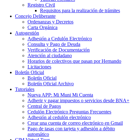
Registro Civil
Requisitos para la realización de trámites
Concejo Deliberante
Ordenanzas y Decretos
Carta Orgánica
Autogestión
Adhesión a Cedulón Electrónico
Consulta y Pago de Deuda
Verificación de Documentación
Atención al ciudadano
Horarios de colectivos que pasan por Hernando
Licitaciones
Boletín Oficial
Boletín Oficial
Boletín Oficial Archivo
Tutoriales
Nueva APP: Mi Muni Mi Cuenta
Adherir y pagar impuestos o servicios desde BNA+
Central de Pagos
Cedulón Electrónico Preguntas Frecuentes
Adhesión al cedulón electrónico
Crear una cuenta de correo electrónico en Gmail
Pago de tasas con tarjeta y adhesión a débito
automático
CIM Virtual Tour