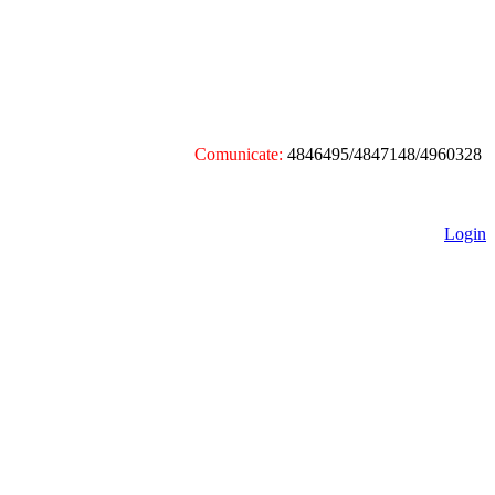
Comunicate:
4846495/4847148/4960328
Login