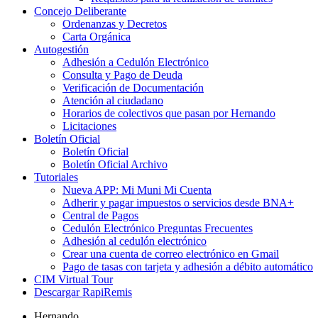
Concejo Deliberante
Ordenanzas y Decretos
Carta Orgánica
Autogestión
Adhesión a Cedulón Electrónico
Consulta y Pago de Deuda
Verificación de Documentación
Atención al ciudadano
Horarios de colectivos que pasan por Hernando
Licitaciones
Boletín Oficial
Boletín Oficial
Boletín Oficial Archivo
Tutoriales
Nueva APP: Mi Muni Mi Cuenta
Adherir y pagar impuestos o servicios desde BNA+
Central de Pagos
Cedulón Electrónico Preguntas Frecuentes
Adhesión al cedulón electrónico
Crear una cuenta de correo electrónico en Gmail
Pago de tasas con tarjeta y adhesión a débito automático
CIM Virtual Tour
Descargar RapiRemis
Hernando