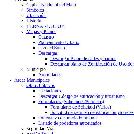
Capital Nacional del Maní
Símbolos
Ubicación
Historia
HERNANDO 360º
Mapas y Planos
Catastro
Planeamiento Urbano
Uso del Suelo
Descargas
Descargar Plano de calles y barrios
Descargar plano de Zonificación de Uso de 
Municipio
Autoridades
Áreas Municipales
Obras Públicas
Licitaciones
Descargar Código de edificación y urbanismo
Formularios (Solicitudes/Permisos)
Formulario de Solicitud (Varios)
Solicitud de permiso de edificación y/o rel
Ordenanza de arbolado urbano
Listado de podadores autorizados
Seguridad Vial
Acción Social