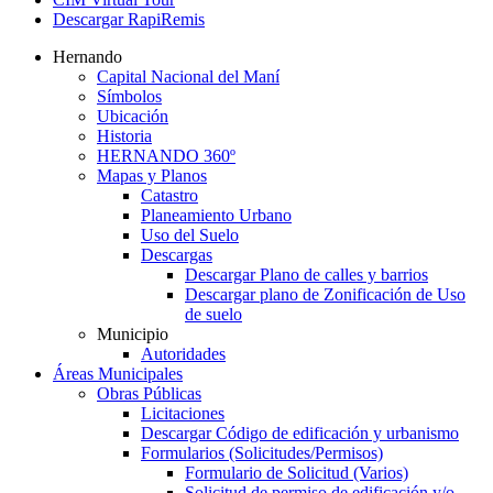
Descargar RapiRemis
Hernando
Capital Nacional del Maní
Símbolos
Ubicación
Historia
HERNANDO 360º
Mapas y Planos
Catastro
Planeamiento Urbano
Uso del Suelo
Descargas
Descargar Plano de calles y barrios
Descargar plano de Zonificación de Uso
de suelo
Municipio
Autoridades
Áreas Municipales
Obras Públicas
Licitaciones
Descargar Código de edificación y urbanismo
Formularios (Solicitudes/Permisos)
Formulario de Solicitud (Varios)
Solicitud de permiso de edificación y/o