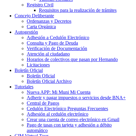
Registro Civil
Requisitos para la realización de trámites
Concejo Deliberante
Ordenanzas y Decretos
Carta Orgánica
Autogestión
Adhesión a Cedulón Electrónico
Consulta y Pago de Deuda
Verificación de Documentación
Atención al ciudadano
Horarios de colectivos que pasan por Hernando
Licitaciones
Boletín Oficial
Boletín Oficial
Boletín Oficial Archivo
Tutoriales
Nueva APP: Mi Muni Mi Cuenta
Adherir y pagar impuestos o servicios desde BNA+
Central de Pagos
Cedulón Electrónico Preguntas Frecuentes
Adhesión al cedulón electrónico
Crear una cuenta de correo electrónico en Gmail
Pago de tasas con tarjeta y adhesión a débito
automático
CIM Virtual Tour