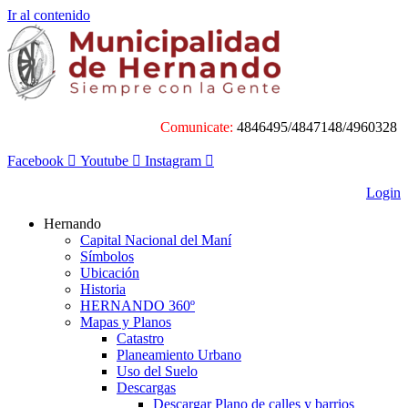
Ir al contenido
Comunicate:
4846495/4847148/4960328
Facebook
Youtube
Instagram
Login
Hernando
Capital Nacional del Maní
Símbolos
Ubicación
Historia
HERNANDO 360º
Mapas y Planos
Catastro
Planeamiento Urbano
Uso del Suelo
Descargas
Descargar Plano de calles y barrios