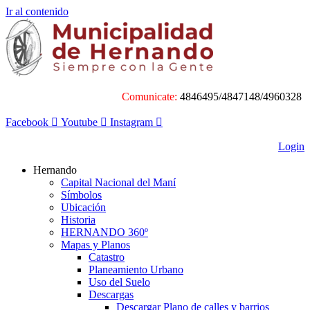
Ir al contenido
Comunicate:
4846495/4847148/4960328
Facebook
Youtube
Instagram
Login
Hernando
Capital Nacional del Maní
Símbolos
Ubicación
Historia
HERNANDO 360º
Mapas y Planos
Catastro
Planeamiento Urbano
Uso del Suelo
Descargas
Descargar Plano de calles y barrios