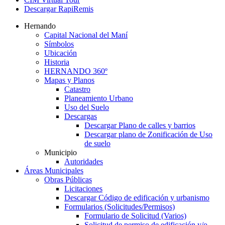
Descargar RapiRemis
Hernando
Capital Nacional del Maní
Símbolos
Ubicación
Historia
HERNANDO 360º
Mapas y Planos
Catastro
Planeamiento Urbano
Uso del Suelo
Descargas
Descargar Plano de calles y barrios
Descargar plano de Zonificación de Uso
de suelo
Municipio
Autoridades
Áreas Municipales
Obras Públicas
Licitaciones
Descargar Código de edificación y urbanismo
Formularios (Solicitudes/Permisos)
Formulario de Solicitud (Varios)
Solicitud de permiso de edificación y/o