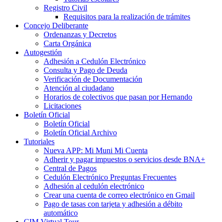
Registro Civil
Requisitos para la realización de trámites
Concejo Deliberante
Ordenanzas y Decretos
Carta Orgánica
Autogestión
Adhesión a Cedulón Electrónico
Consulta y Pago de Deuda
Verificación de Documentación
Atención al ciudadano
Horarios de colectivos que pasan por Hernando
Licitaciones
Boletín Oficial
Boletín Oficial
Boletín Oficial Archivo
Tutoriales
Nueva APP: Mi Muni Mi Cuenta
Adherir y pagar impuestos o servicios desde BNA+
Central de Pagos
Cedulón Electrónico Preguntas Frecuentes
Adhesión al cedulón electrónico
Crear una cuenta de correo electrónico en Gmail
Pago de tasas con tarjeta y adhesión a débito
automático
CIM Virtual Tour