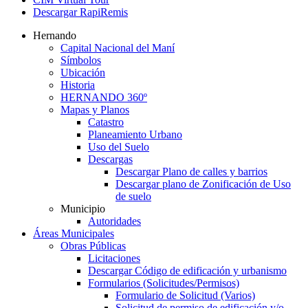
Descargar RapiRemis
Hernando
Capital Nacional del Maní
Símbolos
Ubicación
Historia
HERNANDO 360º
Mapas y Planos
Catastro
Planeamiento Urbano
Uso del Suelo
Descargas
Descargar Plano de calles y barrios
Descargar plano de Zonificación de Uso
de suelo
Municipio
Autoridades
Áreas Municipales
Obras Públicas
Licitaciones
Descargar Código de edificación y urbanismo
Formularios (Solicitudes/Permisos)
Formulario de Solicitud (Varios)
Solicitud de permiso de edificación y/o