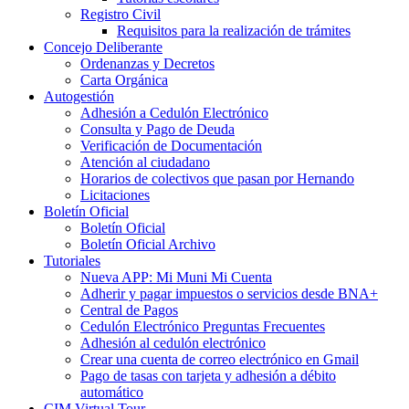
Registro Civil
Requisitos para la realización de trámites
Concejo Deliberante
Ordenanzas y Decretos
Carta Orgánica
Autogestión
Adhesión a Cedulón Electrónico
Consulta y Pago de Deuda
Verificación de Documentación
Atención al ciudadano
Horarios de colectivos que pasan por Hernando
Licitaciones
Boletín Oficial
Boletín Oficial
Boletín Oficial Archivo
Tutoriales
Nueva APP: Mi Muni Mi Cuenta
Adherir y pagar impuestos o servicios desde BNA+
Central de Pagos
Cedulón Electrónico Preguntas Frecuentes
Adhesión al cedulón electrónico
Crear una cuenta de correo electrónico en Gmail
Pago de tasas con tarjeta y adhesión a débito
automático
CIM Virtual Tour