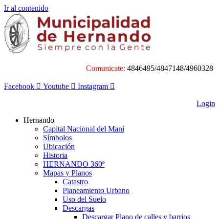
Ir al contenido
Comunicate:
4846495/4847148/4960328
Facebook
Youtube
Instagram
Login
Hernando
Capital Nacional del Maní
Símbolos
Ubicación
Historia
HERNANDO 360º
Mapas y Planos
Catastro
Planeamiento Urbano
Uso del Suelo
Descargas
Descargar Plano de calles y barrios