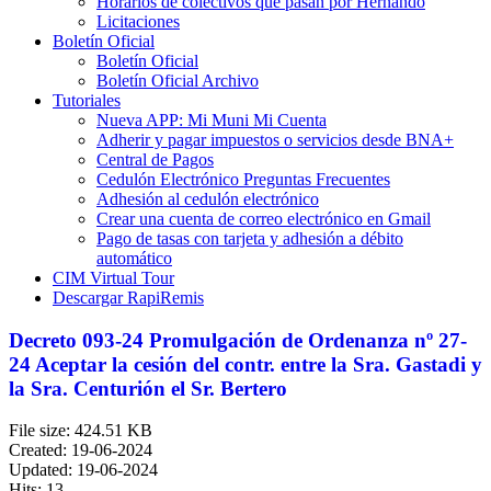
Horarios de colectivos que pasan por Hernando
Licitaciones
Boletín Oficial
Boletín Oficial
Boletín Oficial Archivo
Tutoriales
Nueva APP: Mi Muni Mi Cuenta
Adherir y pagar impuestos o servicios desde BNA+
Central de Pagos
Cedulón Electrónico Preguntas Frecuentes
Adhesión al cedulón electrónico
Crear una cuenta de correo electrónico en Gmail
Pago de tasas con tarjeta y adhesión a débito
automático
CIM Virtual Tour
Descargar RapiRemis
Decreto 093-24 Promulgación de Ordenanza nº 27-
24 Aceptar la cesión del contr. entre la Sra. Gastadi y
la Sra. Centurión el Sr. Bertero
File size: 424.51 KB
Created: 19-06-2024
Updated: 19-06-2024
Hits: 13