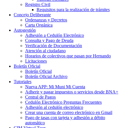
Registro Civil
Requisitos para la realización de trámites
Concejo Deliberante
Ordenanzas y Decretos
Carta Orgánica
Autogestión
Adhesión a Cedulón Electrónico
Consulta y Pago de Deuda
Verificación de Documentación
Atención al ciudadano
Horarios de colectivos que pasan por Hernando
Licitaciones
Boletín Oficial
Boletín Oficial
Boletín Oficial Archivo
Tutoriales
Nueva APP: Mi Muni Mi Cuenta
Adherir y pagar impuestos o servicios desde BNA+
Central de Pagos
Cedulón Electrónico Preguntas Frecuentes
Adhesión al cedulón electrónico
Crear una cuenta de correo electrónico en Gmail
Pago de tasas con tarjeta y adhesión a débito
automático
CIM Virtual Tour