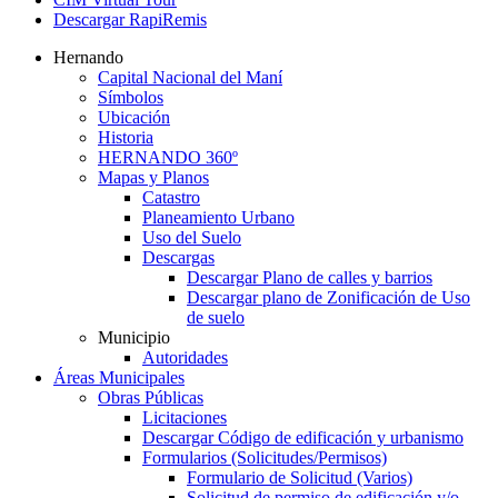
Descargar RapiRemis
Hernando
Capital Nacional del Maní
Símbolos
Ubicación
Historia
HERNANDO 360º
Mapas y Planos
Catastro
Planeamiento Urbano
Uso del Suelo
Descargas
Descargar Plano de calles y barrios
Descargar plano de Zonificación de Uso
de suelo
Municipio
Autoridades
Áreas Municipales
Obras Públicas
Licitaciones
Descargar Código de edificación y urbanismo
Formularios (Solicitudes/Permisos)
Formulario de Solicitud (Varios)
Solicitud de permiso de edificación y/o