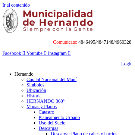
Ir al contenido
Comunicate:
4846495/4847148/4960328
Facebook
Youtube
Instagram
Login
Hernando
Capital Nacional del Maní
Símbolos
Ubicación
Historia
HERNANDO 360º
Mapas y Planos
Catastro
Planeamiento Urbano
Uso del Suelo
Descargas
Descargar Plano de calles y barrios