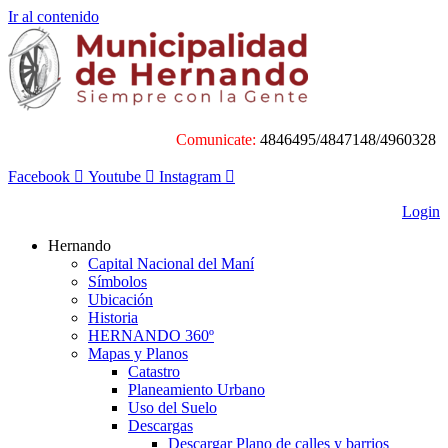
Ir al contenido
Comunicate:
4846495/4847148/4960328
Facebook
Youtube
Instagram
Login
Hernando
Capital Nacional del Maní
Símbolos
Ubicación
Historia
HERNANDO 360º
Mapas y Planos
Catastro
Planeamiento Urbano
Uso del Suelo
Descargas
Descargar Plano de calles y barrios