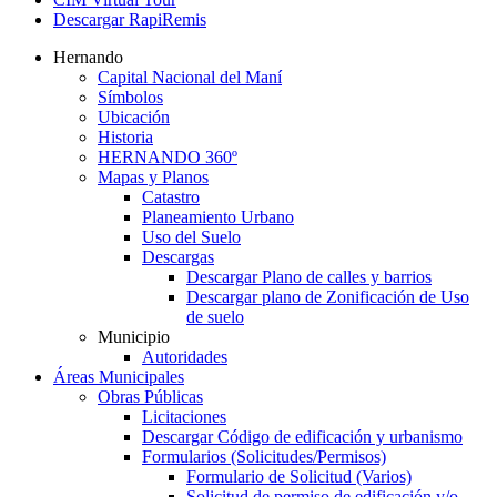
Descargar RapiRemis
Hernando
Capital Nacional del Maní
Símbolos
Ubicación
Historia
HERNANDO 360º
Mapas y Planos
Catastro
Planeamiento Urbano
Uso del Suelo
Descargas
Descargar Plano de calles y barrios
Descargar plano de Zonificación de Uso
de suelo
Municipio
Autoridades
Áreas Municipales
Obras Públicas
Licitaciones
Descargar Código de edificación y urbanismo
Formularios (Solicitudes/Permisos)
Formulario de Solicitud (Varios)
Solicitud de permiso de edificación y/o