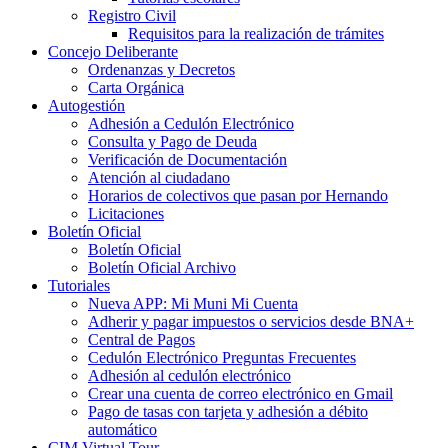
Registro Civil
Requisitos para la realización de trámites
Concejo Deliberante
Ordenanzas y Decretos
Carta Orgánica
Autogestión
Adhesión a Cedulón Electrónico
Consulta y Pago de Deuda
Verificación de Documentación
Atención al ciudadano
Horarios de colectivos que pasan por Hernando
Licitaciones
Boletín Oficial
Boletín Oficial
Boletín Oficial Archivo
Tutoriales
Nueva APP: Mi Muni Mi Cuenta
Adherir y pagar impuestos o servicios desde BNA+
Central de Pagos
Cedulón Electrónico Preguntas Frecuentes
Adhesión al cedulón electrónico
Crear una cuenta de correo electrónico en Gmail
Pago de tasas con tarjeta y adhesión a débito
automático
CIM Virtual Tour