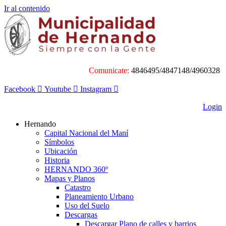
Ir al contenido
Comunicate:
4846495/4847148/4960328
Facebook
Youtube
Instagram
Login
Hernando
Capital Nacional del Maní
Símbolos
Ubicación
Historia
HERNANDO 360º
Mapas y Planos
Catastro
Planeamiento Urbano
Uso del Suelo
Descargas
Descargar Plano de calles y barrios