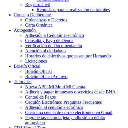
Registro Civil
Requisitos para la realización de trámites
Concejo Deliberante
Ordenanzas y Decretos
Carta Orgánica
Autogestión
Adhesión a Cedulón Electrónico
Consulta y Pago de Deuda
Verificación de Documentación
Atención al ciudadano
Horarios de colectivos que pasan por Hernando
Licitaciones
Boletín Oficial
Boletín Oficial
Boletín Oficial Archivo
Tutoriales
Nueva APP: Mi Muni Mi Cuenta
Adherir y pagar impuestos o servicios desde BNA+
Central de Pagos
Cedulón Electrónico Preguntas Frecuentes
Adhesión al cedulón electrónico
Crear una cuenta de correo electrónico en Gmail
Pago de tasas con tarjeta y adhesión a débito
automático
CIM Virtual Tour