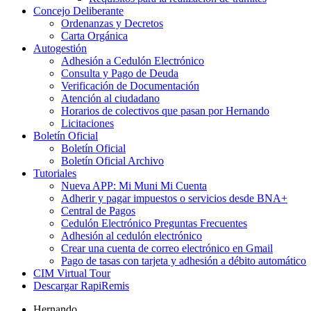
Concejo Deliberante
Ordenanzas y Decretos
Carta Orgánica
Autogestión
Adhesión a Cedulón Electrónico
Consulta y Pago de Deuda
Verificación de Documentación
Atención al ciudadano
Horarios de colectivos que pasan por Hernando
Licitaciones
Boletín Oficial
Boletín Oficial
Boletín Oficial Archivo
Tutoriales
Nueva APP: Mi Muni Mi Cuenta
Adherir y pagar impuestos o servicios desde BNA+
Central de Pagos
Cedulón Electrónico Preguntas Frecuentes
Adhesión al cedulón electrónico
Crear una cuenta de correo electrónico en Gmail
Pago de tasas con tarjeta y adhesión a débito automático
CIM Virtual Tour
Descargar RapiRemis
Hernando