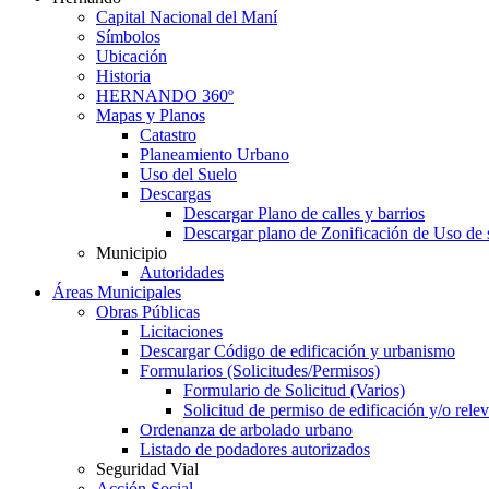
Capital Nacional del Maní
Símbolos
Ubicación
Historia
HERNANDO 360º
Mapas y Planos
Catastro
Planeamiento Urbano
Uso del Suelo
Descargas
Descargar Plano de calles y barrios
Descargar plano de Zonificación de Uso de 
Municipio
Autoridades
Áreas Municipales
Obras Públicas
Licitaciones
Descargar Código de edificación y urbanismo
Formularios (Solicitudes/Permisos)
Formulario de Solicitud (Varios)
Solicitud de permiso de edificación y/o rel
Ordenanza de arbolado urbano
Listado de podadores autorizados
Seguridad Vial
Acción Social