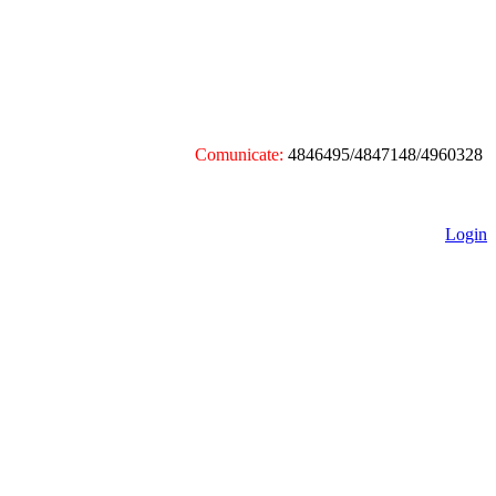
Comunicate:
4846495/4847148/4960328
Login