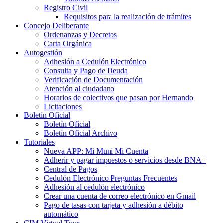
Registro Civil
Requisitos para la realización de trámites
Concejo Deliberante
Ordenanzas y Decretos
Carta Orgánica
Autogestión
Adhesión a Cedulón Electrónico
Consulta y Pago de Deuda
Verificación de Documentación
Atención al ciudadano
Horarios de colectivos que pasan por Hernando
Licitaciones
Boletín Oficial
Boletín Oficial
Boletín Oficial Archivo
Tutoriales
Nueva APP: Mi Muni Mi Cuenta
Adherir y pagar impuestos o servicios desde BNA+
Central de Pagos
Cedulón Electrónico Preguntas Frecuentes
Adhesión al cedulón electrónico
Crear una cuenta de correo electrónico en Gmail
Pago de tasas con tarjeta y adhesión a débito
automático
CIM Virtual Tour