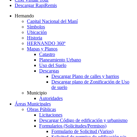
Descargar RapiRemis
Hernando
Capital Nacional del Maní
Símbolos
Ubicación
Historia
HERNANDO 360º
Mapas y Planos
Catastro
Planeamiento Urbano
Uso del Suelo
Descargas
Descargar Plano de calles y barrios
Descargar plano de Zonificación de Uso
de suelo
Municipio
Autoridades
Áreas Municipales
Obras Públicas
Licitaciones
Descargar Código de edificación y urbanismo
Formularios (Solicitudes/Permisos)
Formulario de Solicitud (Varios)
Solicitud de permiso de edificación y/o