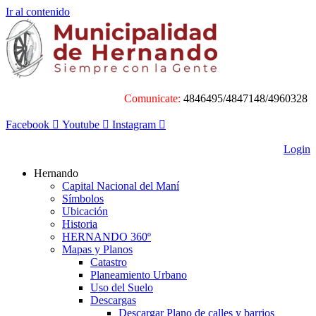
Ir al contenido
Comunicate:
4846495/4847148/4960328
Facebook
Youtube
Instagram
Login
Hernando
Capital Nacional del Maní
Símbolos
Ubicación
Historia
HERNANDO 360º
Mapas y Planos
Catastro
Planeamiento Urbano
Uso del Suelo
Descargas
Descargar Plano de calles y barrios