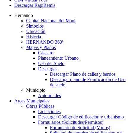
Descargar RapiRemis
Hernando
Capital Nacional del Maní
Símbolos
Ubicación
Historia
HERNANDO 360º
Mapas y Planos
Catastro
Planeamiento Urbano
Uso del Suelo
Descargas
Descargar Plano de calles y barrios
Descargar plano de Zonificación de Uso
de suelo
Municipio
Autoridades
Áreas Municipales
Obras Públicas
Licitaciones
Descargar Código de edificación y urbanismo
Formularios (Solicitudes/Permisos)
Formulario de Solicitud (Varios)
Solicitud de permiso de edificación y/o