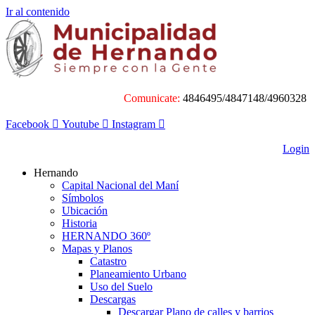
Ir al contenido
Comunicate:
4846495/4847148/4960328
Facebook
Youtube
Instagram
Login
Hernando
Capital Nacional del Maní
Símbolos
Ubicación
Historia
HERNANDO 360º
Mapas y Planos
Catastro
Planeamiento Urbano
Uso del Suelo
Descargas
Descargar Plano de calles y barrios