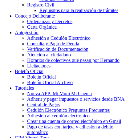
Registro Civil
Requisitos para la realización de trámites
Concejo Deliberante
Ordenanzas y Decretos
Carta Orgánica
Autogestión
Adhesión a Cedulón Electrónico
Consulta y Pago de Deuda
Verificación de Documentación
Atención al ciudadano
Horarios de colectivos que pasan por Hernando
Licitaciones
Boletín Oficial
Boletín Oficial
Boletín Oficial Archivo
Tutoriales
Nueva APP: Mi Muni Mi Cuenta
Adherir y pagar impuestos o servicios desde BNA+
Central de Pagos
Cedulón Electrónico Preguntas Frecuentes
Adhesión al cedulón electrónico
Crear una cuenta de correo electrónico en Gmail
Pago de tasas con tarjeta y adhesión a débito
automático
CIM Virtual Tour