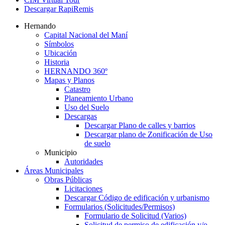
Descargar RapiRemis
Hernando
Capital Nacional del Maní
Símbolos
Ubicación
Historia
HERNANDO 360º
Mapas y Planos
Catastro
Planeamiento Urbano
Uso del Suelo
Descargas
Descargar Plano de calles y barrios
Descargar plano de Zonificación de Uso
de suelo
Municipio
Autoridades
Áreas Municipales
Obras Públicas
Licitaciones
Descargar Código de edificación y urbanismo
Formularios (Solicitudes/Permisos)
Formulario de Solicitud (Varios)
Solicitud de permiso de edificación y/o