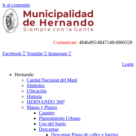
Ir al contenido
Comunicate:
4846495/4847148/4960328
Facebook
Youtube
Instagram
Login
Hernando
Capital Nacional del Maní
Símbolos
Ubicación
Historia
HERNANDO 360º
Mapas y Planos
Catastro
Planeamiento Urbano
Uso del Suelo
Descargas
Descargar Plano de calles y barrios