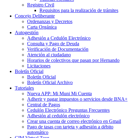
Registro Civil
Requisitos para la realización de trámites
Concejo Deliberante
Ordenanzas y Decretos
Carta Orgánica
Autogestión
Adhesión a Cedulón Electrónico
Consulta y Pago de Deuda
Verificación de Documentación
Atención al ciudadano
Horarios de colectivos que pasan por Hernando
Licitaciones
Boletín Oficial
Boletín Oficial
Boletín Oficial Archivo
Tutoriales
Nueva APP: Mi Muni Mi Cuenta
Adherir y pagar impuestos o servicios desde BNA+
Central de Pagos
Cedulón Electrónico Preguntas Frecuentes
Adhesión al cedulón electrónico
Crear una cuenta de correo electrónico en Gmail
Pago de tasas con tarjeta y adhesión a débito
automático
CIM Virtual Tour