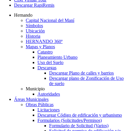
Descargar RapiRemis
Hernando
Capital Nacional del Maní
Símbolos
Ubicación
Historia
HERNANDO 360º
Mapas y Planos
Catastro
Planeamiento Urbano
Uso del Suelo
Descargas
Descargar Plano de calles y barrios
Descargar plano de Zonificación de Uso
de suelo
Municipio
Autoridades
Áreas Municipales
Obras Públicas
Licitaciones
Descargar Código de edificación y urbanismo
Formularios (Solicitudes/Permisos)
Formulario de Solicitud (Varios)
Solicitud de permiso de edificación y/o