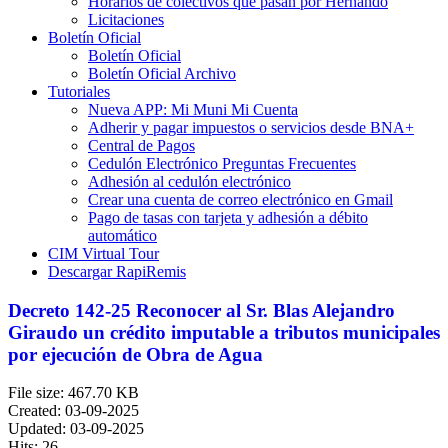
Horarios de colectivos que pasan por Hernando
Licitaciones
Boletín Oficial
Boletín Oficial
Boletín Oficial Archivo
Tutoriales
Nueva APP: Mi Muni Mi Cuenta
Adherir y pagar impuestos o servicios desde BNA+
Central de Pagos
Cedulón Electrónico Preguntas Frecuentes
Adhesión al cedulón electrónico
Crear una cuenta de correo electrónico en Gmail
Pago de tasas con tarjeta y adhesión a débito
automático
CIM Virtual Tour
Descargar RapiRemis
Decreto 142-25 Reconocer al Sr. Blas Alejandro
Giraudo un crédito imputable a tributos municipales
por ejecución de Obra de Agua
File size: 467.70 KB
Created: 03-09-2025
Updated: 03-09-2025
Hits: 26