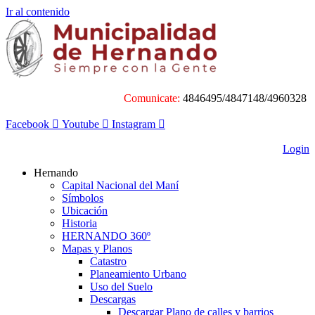
Ir al contenido
Comunicate:
4846495/4847148/4960328
Facebook
Youtube
Instagram
Login
Hernando
Capital Nacional del Maní
Símbolos
Ubicación
Historia
HERNANDO 360º
Mapas y Planos
Catastro
Planeamiento Urbano
Uso del Suelo
Descargas
Descargar Plano de calles y barrios