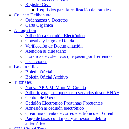
Registro Civil
Requisitos para la realización de trámites
Concejo Deliberante
Ordenanzas y Decretos
Carta Orgánica
Autogestión
Adhesión a Cedulón Electrónico
Consulta y Pago de Deuda
Verificación de Documentación
Atención al ciudadano
Horarios de colectivos que pasan por Hernando
Licitaciones
Boletín Oficial
Boletín Oficial
Boletín Oficial Archivo
Tutoriales
Nueva APP: Mi Muni Mi Cuenta
Adherir y pagar impuestos o servicios desde BNA+
Central de Pagos
Cedulón Electrónico Preguntas Frecuentes
Adhesión al cedulón electrónico
Crear una cuenta de correo electrónico en Gmail
Pago de tasas con tarjeta y adhesión a débito
automático
CIM Virtual Tour