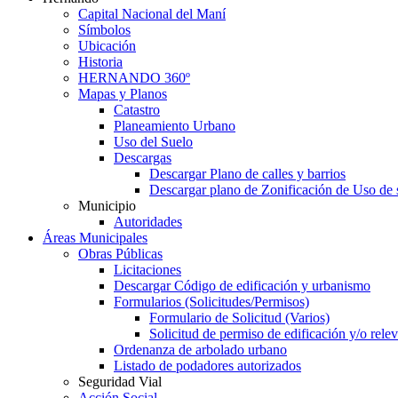
Capital Nacional del Maní
Símbolos
Ubicación
Historia
HERNANDO 360º
Mapas y Planos
Catastro
Planeamiento Urbano
Uso del Suelo
Descargas
Descargar Plano de calles y barrios
Descargar plano de Zonificación de Uso de 
Municipio
Autoridades
Áreas Municipales
Obras Públicas
Licitaciones
Descargar Código de edificación y urbanismo
Formularios (Solicitudes/Permisos)
Formulario de Solicitud (Varios)
Solicitud de permiso de edificación y/o rel
Ordenanza de arbolado urbano
Listado de podadores autorizados
Seguridad Vial
Acción Social