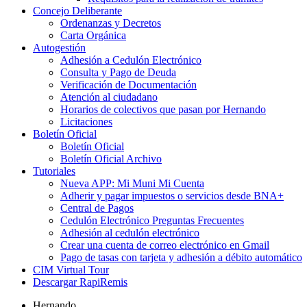
Concejo Deliberante
Ordenanzas y Decretos
Carta Orgánica
Autogestión
Adhesión a Cedulón Electrónico
Consulta y Pago de Deuda
Verificación de Documentación
Atención al ciudadano
Horarios de colectivos que pasan por Hernando
Licitaciones
Boletín Oficial
Boletín Oficial
Boletín Oficial Archivo
Tutoriales
Nueva APP: Mi Muni Mi Cuenta
Adherir y pagar impuestos o servicios desde BNA+
Central de Pagos
Cedulón Electrónico Preguntas Frecuentes
Adhesión al cedulón electrónico
Crear una cuenta de correo electrónico en Gmail
Pago de tasas con tarjeta y adhesión a débito automático
CIM Virtual Tour
Descargar RapiRemis
Hernando