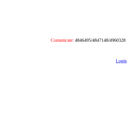
Comunicate:
4846495/4847148/4960328
Login