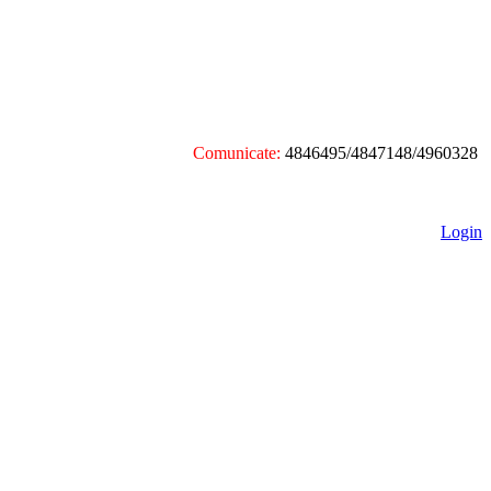
Comunicate:
4846495/4847148/4960328
Login