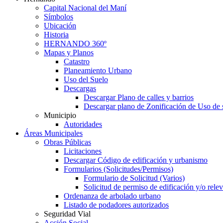
Capital Nacional del Maní
Símbolos
Ubicación
Historia
HERNANDO 360º
Mapas y Planos
Catastro
Planeamiento Urbano
Uso del Suelo
Descargas
Descargar Plano de calles y barrios
Descargar plano de Zonificación de Uso de 
Municipio
Autoridades
Áreas Municipales
Obras Públicas
Licitaciones
Descargar Código de edificación y urbanismo
Formularios (Solicitudes/Permisos)
Formulario de Solicitud (Varios)
Solicitud de permiso de edificación y/o rel
Ordenanza de arbolado urbano
Listado de podadores autorizados
Seguridad Vial
Acción Social