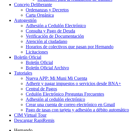
Concejo Deliberante
Ordenanzas y Decretos
Carta Orgánica
Autogestión
Adhesión a Cedulón Electrónico
Consulta y Pago de Deuda
Verificación de Documentación
Atención al ciudadano
Horarios de colectivos que pasan por Hernando
Licitaciones
Boletín Oficial
Boletín Oficial
Boletín Oficial Archivo
Tutoriales
Nueva APP: Mi Muni Mi Cuenta
Adherir y pagar impuestos o servicios desde BNA+
Central de Pagos
Cedulón Electrónico Preguntas Frecuentes
Adhesión al cedulón electrónico
Crear una cuenta de correo electrónico en Gmail
Pago de tasas con tarjeta y adhesión a débito automático
CIM Virtual Tour
Descargar RapiRemis
Hernando