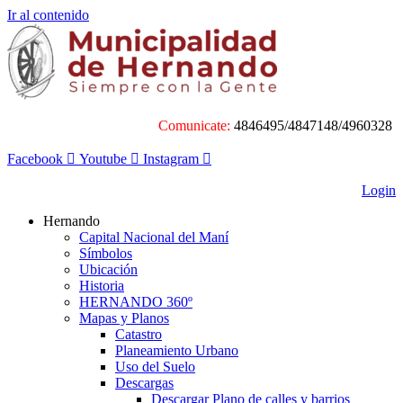
Ir al contenido
Comunicate:
4846495/4847148/4960328
Facebook
Youtube
Instagram
Login
Hernando
Capital Nacional del Maní
Símbolos
Ubicación
Historia
HERNANDO 360º
Mapas y Planos
Catastro
Planeamiento Urbano
Uso del Suelo
Descargas
Descargar Plano de calles y barrios