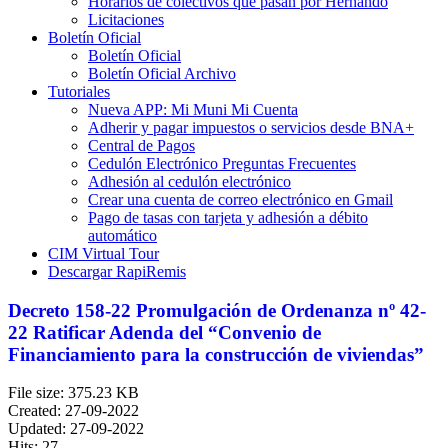
Horarios de colectivos que pasan por Hernando
Licitaciones
Boletín Oficial
Boletín Oficial
Boletín Oficial Archivo
Tutoriales
Nueva APP: Mi Muni Mi Cuenta
Adherir y pagar impuestos o servicios desde BNA+
Central de Pagos
Cedulón Electrónico Preguntas Frecuentes
Adhesión al cedulón electrónico
Crear una cuenta de correo electrónico en Gmail
Pago de tasas con tarjeta y adhesión a débito
automático
CIM Virtual Tour
Descargar RapiRemis
Decreto 158-22 Promulgación de Ordenanza nº 42-
22 Ratificar Adenda del “Convenio de
Financiamiento para la construcción de viviendas”
File size: 375.23 KB
Created: 27-09-2022
Updated: 27-09-2022
Hits: 27