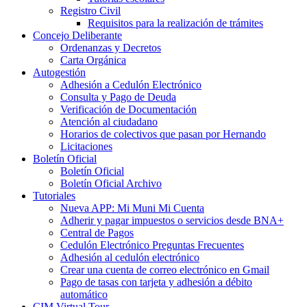
Registro Civil
Requisitos para la realización de trámites
Concejo Deliberante
Ordenanzas y Decretos
Carta Orgánica
Autogestión
Adhesión a Cedulón Electrónico
Consulta y Pago de Deuda
Verificación de Documentación
Atención al ciudadano
Horarios de colectivos que pasan por Hernando
Licitaciones
Boletín Oficial
Boletín Oficial
Boletín Oficial Archivo
Tutoriales
Nueva APP: Mi Muni Mi Cuenta
Adherir y pagar impuestos o servicios desde BNA+
Central de Pagos
Cedulón Electrónico Preguntas Frecuentes
Adhesión al cedulón electrónico
Crear una cuenta de correo electrónico en Gmail
Pago de tasas con tarjeta y adhesión a débito
automático
CIM Virtual Tour