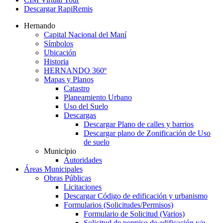
Descargar RapiRemis
Hernando
Capital Nacional del Maní
Símbolos
Ubicación
Historia
HERNANDO 360º
Mapas y Planos
Catastro
Planeamiento Urbano
Uso del Suelo
Descargas
Descargar Plano de calles y barrios
Descargar plano de Zonificación de Uso
de suelo
Municipio
Autoridades
Áreas Municipales
Obras Públicas
Licitaciones
Descargar Código de edificación y urbanismo
Formularios (Solicitudes/Permisos)
Formulario de Solicitud (Varios)
Solicitud de permiso de edificación y/o