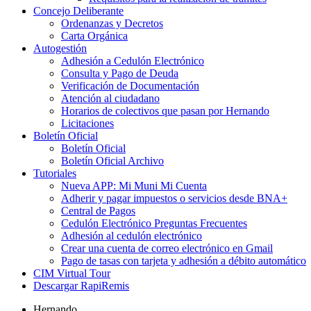
Concejo Deliberante
Ordenanzas y Decretos
Carta Orgánica
Autogestión
Adhesión a Cedulón Electrónico
Consulta y Pago de Deuda
Verificación de Documentación
Atención al ciudadano
Horarios de colectivos que pasan por Hernando
Licitaciones
Boletín Oficial
Boletín Oficial
Boletín Oficial Archivo
Tutoriales
Nueva APP: Mi Muni Mi Cuenta
Adherir y pagar impuestos o servicios desde BNA+
Central de Pagos
Cedulón Electrónico Preguntas Frecuentes
Adhesión al cedulón electrónico
Crear una cuenta de correo electrónico en Gmail
Pago de tasas con tarjeta y adhesión a débito automático
CIM Virtual Tour
Descargar RapiRemis
Hernando