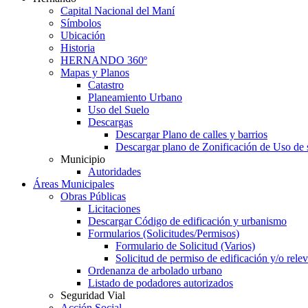
Capital Nacional del Maní
Símbolos
Ubicación
Historia
HERNANDO 360º
Mapas y Planos
Catastro
Planeamiento Urbano
Uso del Suelo
Descargas
Descargar Plano de calles y barrios
Descargar plano de Zonificación de Uso de 
Municipio
Autoridades
Áreas Municipales
Obras Públicas
Licitaciones
Descargar Código de edificación y urbanismo
Formularios (Solicitudes/Permisos)
Formulario de Solicitud (Varios)
Solicitud de permiso de edificación y/o rel
Ordenanza de arbolado urbano
Listado de podadores autorizados
Seguridad Vial
Acción Social