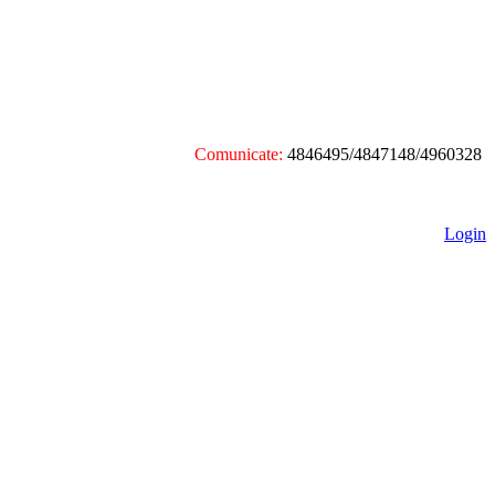
Comunicate:
4846495/4847148/4960328
Login