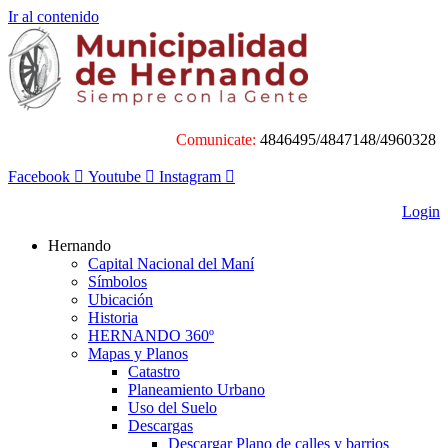
Ir al contenido
Comunicate:
4846495/4847148/4960328
Facebook
Youtube
Instagram
Login
Hernando
Capital Nacional del Maní
Símbolos
Ubicación
Historia
HERNANDO 360º
Mapas y Planos
Catastro
Planeamiento Urbano
Uso del Suelo
Descargas
Descargar Plano de calles y barrios