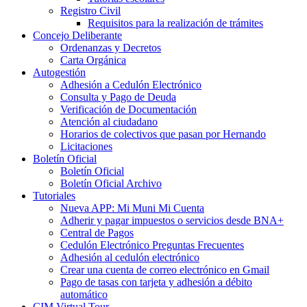
Registro Civil
Requisitos para la realización de trámites
Concejo Deliberante
Ordenanzas y Decretos
Carta Orgánica
Autogestión
Adhesión a Cedulón Electrónico
Consulta y Pago de Deuda
Verificación de Documentación
Atención al ciudadano
Horarios de colectivos que pasan por Hernando
Licitaciones
Boletín Oficial
Boletín Oficial
Boletín Oficial Archivo
Tutoriales
Nueva APP: Mi Muni Mi Cuenta
Adherir y pagar impuestos o servicios desde BNA+
Central de Pagos
Cedulón Electrónico Preguntas Frecuentes
Adhesión al cedulón electrónico
Crear una cuenta de correo electrónico en Gmail
Pago de tasas con tarjeta y adhesión a débito
automático
CIM Virtual Tour