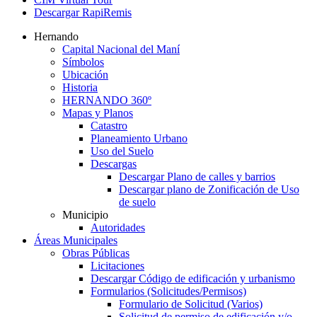
Descargar RapiRemis
Hernando
Capital Nacional del Maní
Símbolos
Ubicación
Historia
HERNANDO 360º
Mapas y Planos
Catastro
Planeamiento Urbano
Uso del Suelo
Descargas
Descargar Plano de calles y barrios
Descargar plano de Zonificación de Uso
de suelo
Municipio
Autoridades
Áreas Municipales
Obras Públicas
Licitaciones
Descargar Código de edificación y urbanismo
Formularios (Solicitudes/Permisos)
Formulario de Solicitud (Varios)
Solicitud de permiso de edificación y/o