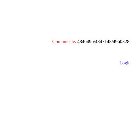
Comunicate:
4846495/4847148/4960328
Login