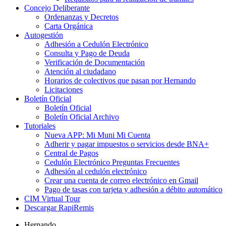
Concejo Deliberante
Ordenanzas y Decretos
Carta Orgánica
Autogestión
Adhesión a Cedulón Electrónico
Consulta y Pago de Deuda
Verificación de Documentación
Atención al ciudadano
Horarios de colectivos que pasan por Hernando
Licitaciones
Boletín Oficial
Boletín Oficial
Boletín Oficial Archivo
Tutoriales
Nueva APP: Mi Muni Mi Cuenta
Adherir y pagar impuestos o servicios desde BNA+
Central de Pagos
Cedulón Electrónico Preguntas Frecuentes
Adhesión al cedulón electrónico
Crear una cuenta de correo electrónico en Gmail
Pago de tasas con tarjeta y adhesión a débito automático
CIM Virtual Tour
Descargar RapiRemis
Hernando