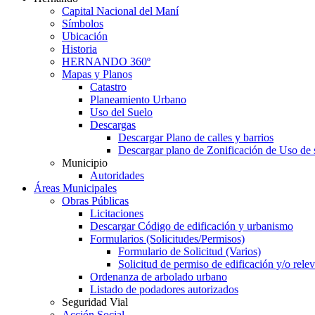
Capital Nacional del Maní
Símbolos
Ubicación
Historia
HERNANDO 360º
Mapas y Planos
Catastro
Planeamiento Urbano
Uso del Suelo
Descargas
Descargar Plano de calles y barrios
Descargar plano de Zonificación de Uso de 
Municipio
Autoridades
Áreas Municipales
Obras Públicas
Licitaciones
Descargar Código de edificación y urbanismo
Formularios (Solicitudes/Permisos)
Formulario de Solicitud (Varios)
Solicitud de permiso de edificación y/o rel
Ordenanza de arbolado urbano
Listado de podadores autorizados
Seguridad Vial
Acción Social