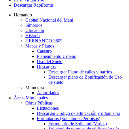
Descargar RapiRemis
Hernando
Capital Nacional del Maní
Símbolos
Ubicación
Historia
HERNANDO 360º
Mapas y Planos
Catastro
Planeamiento Urbano
Uso del Suelo
Descargas
Descargar Plano de calles y barrios
Descargar plano de Zonificación de Uso
de suelo
Municipio
Autoridades
Áreas Municipales
Obras Públicas
Licitaciones
Descargar Código de edificación y urbanismo
Formularios (Solicitudes/Permisos)
Formulario de Solicitud (Varios)
Solicitud de permiso de edificación y/o