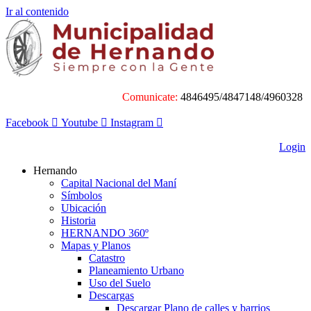
Ir al contenido
Comunicate:
4846495/4847148/4960328
Facebook
Youtube
Instagram
Login
Hernando
Capital Nacional del Maní
Símbolos
Ubicación
Historia
HERNANDO 360º
Mapas y Planos
Catastro
Planeamiento Urbano
Uso del Suelo
Descargas
Descargar Plano de calles y barrios