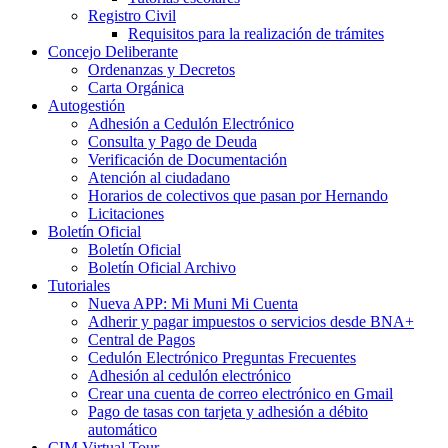
Registro Civil
Requisitos para la realización de trámites
Concejo Deliberante
Ordenanzas y Decretos
Carta Orgánica
Autogestión
Adhesión a Cedulón Electrónico
Consulta y Pago de Deuda
Verificación de Documentación
Atención al ciudadano
Horarios de colectivos que pasan por Hernando
Licitaciones
Boletín Oficial
Boletín Oficial
Boletín Oficial Archivo
Tutoriales
Nueva APP: Mi Muni Mi Cuenta
Adherir y pagar impuestos o servicios desde BNA+
Central de Pagos
Cedulón Electrónico Preguntas Frecuentes
Adhesión al cedulón electrónico
Crear una cuenta de correo electrónico en Gmail
Pago de tasas con tarjeta y adhesión a débito
automático
CIM Virtual Tour