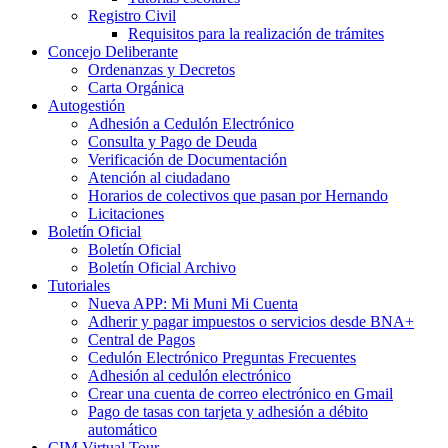
Registro Civil
Requisitos para la realización de trámites
Concejo Deliberante
Ordenanzas y Decretos
Carta Orgánica
Autogestión
Adhesión a Cedulón Electrónico
Consulta y Pago de Deuda
Verificación de Documentación
Atención al ciudadano
Horarios de colectivos que pasan por Hernando
Licitaciones
Boletín Oficial
Boletín Oficial
Boletín Oficial Archivo
Tutoriales
Nueva APP: Mi Muni Mi Cuenta
Adherir y pagar impuestos o servicios desde BNA+
Central de Pagos
Cedulón Electrónico Preguntas Frecuentes
Adhesión al cedulón electrónico
Crear una cuenta de correo electrónico en Gmail
Pago de tasas con tarjeta y adhesión a débito
automático
CIM Virtual Tour