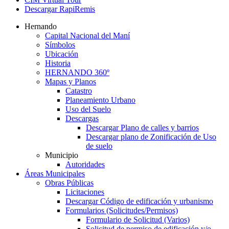
Descargar RapiRemis
Hernando
Capital Nacional del Maní
Símbolos
Ubicación
Historia
HERNANDO 360º
Mapas y Planos
Catastro
Planeamiento Urbano
Uso del Suelo
Descargas
Descargar Plano de calles y barrios
Descargar plano de Zonificación de Uso
de suelo
Municipio
Autoridades
Áreas Municipales
Obras Públicas
Licitaciones
Descargar Código de edificación y urbanismo
Formularios (Solicitudes/Permisos)
Formulario de Solicitud (Varios)
Solicitud de permiso de edificación y/o