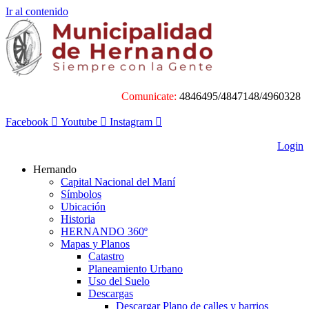
Ir al contenido
Comunicate:
4846495/4847148/4960328
Facebook
Youtube
Instagram
Login
Hernando
Capital Nacional del Maní
Símbolos
Ubicación
Historia
HERNANDO 360º
Mapas y Planos
Catastro
Planeamiento Urbano
Uso del Suelo
Descargas
Descargar Plano de calles y barrios