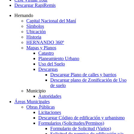
Descargar RapiRemis
Hernando
Capital Nacional del Maní
Símbolos
Ubicación
Historia
HERNANDO 360º
Mapas y Planos
Catastro
Planeamiento Urbano
Uso del Suelo
Descargas
Descargar Plano de calles y barrios
Descargar plano de Zonificación de Uso
de suelo
Municipio
Autoridades
Áreas Municipales
Obras Públicas
Licitaciones
Descargar Código de edificación y urbanismo
Formularios (Solicitudes/Permisos)
Formulario de Solicitud (Varios)
Solicitud de permiso de edificación y/o