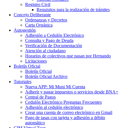
Registro Civil
Requisitos para la realización de trámites
Concejo Deliberante
Ordenanzas y Decretos
Carta Orgánica
Autogestión
Adhesión a Cedulón Electrónico
Consulta y Pago de Deuda
Verificación de Documentación
Atención al ciudadano
Horarios de colectivos que pasan por Hernando
Licitaciones
Boletín Oficial
Boletín Oficial
Boletín Oficial Archivo
Tutoriales
Nueva APP: Mi Muni Mi Cuenta
Adherir y pagar impuestos o servicios desde BNA+
Central de Pagos
Cedulón Electrónico Preguntas Frecuentes
Adhesión al cedulón electrónico
Crear una cuenta de correo electrónico en Gmail
Pago de tasas con tarjeta y adhesión a débito
automático
CIM Virtual Tour