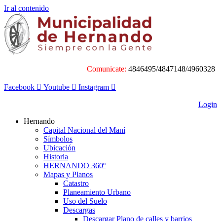
Ir al contenido
Comunicate:
4846495/4847148/4960328
Facebook
Youtube
Instagram
Login
Hernando
Capital Nacional del Maní
Símbolos
Ubicación
Historia
HERNANDO 360º
Mapas y Planos
Catastro
Planeamiento Urbano
Uso del Suelo
Descargas
Descargar Plano de calles y barrios