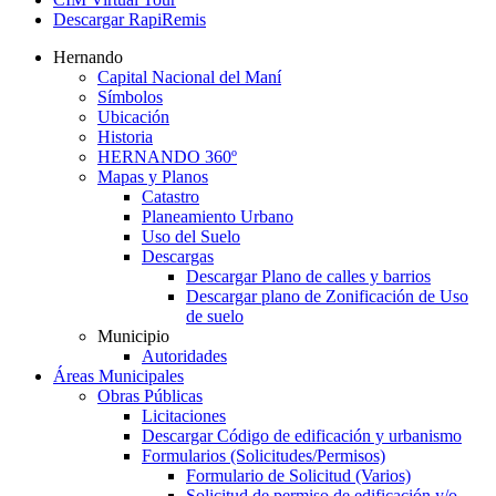
Descargar RapiRemis
Hernando
Capital Nacional del Maní
Símbolos
Ubicación
Historia
HERNANDO 360º
Mapas y Planos
Catastro
Planeamiento Urbano
Uso del Suelo
Descargas
Descargar Plano de calles y barrios
Descargar plano de Zonificación de Uso
de suelo
Municipio
Autoridades
Áreas Municipales
Obras Públicas
Licitaciones
Descargar Código de edificación y urbanismo
Formularios (Solicitudes/Permisos)
Formulario de Solicitud (Varios)
Solicitud de permiso de edificación y/o