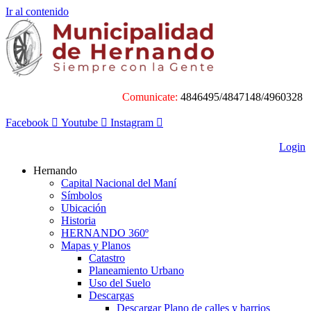
Ir al contenido
Comunicate:
4846495/4847148/4960328
Facebook
Youtube
Instagram
Login
Hernando
Capital Nacional del Maní
Símbolos
Ubicación
Historia
HERNANDO 360º
Mapas y Planos
Catastro
Planeamiento Urbano
Uso del Suelo
Descargas
Descargar Plano de calles y barrios