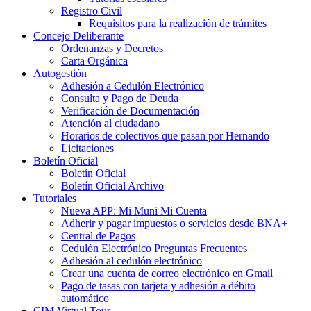
Registro Civil
Requisitos para la realización de trámites
Concejo Deliberante
Ordenanzas y Decretos
Carta Orgánica
Autogestión
Adhesión a Cedulón Electrónico
Consulta y Pago de Deuda
Verificación de Documentación
Atención al ciudadano
Horarios de colectivos que pasan por Hernando
Licitaciones
Boletín Oficial
Boletín Oficial
Boletín Oficial Archivo
Tutoriales
Nueva APP: Mi Muni Mi Cuenta
Adherir y pagar impuestos o servicios desde BNA+
Central de Pagos
Cedulón Electrónico Preguntas Frecuentes
Adhesión al cedulón electrónico
Crear una cuenta de correo electrónico en Gmail
Pago de tasas con tarjeta y adhesión a débito
automático
CIM Virtual Tour