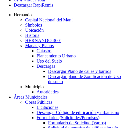
Descargar RapiRemis
Hernando
Capital Nacional del Maní
Símbolos
Ubicación
Historia
HERNANDO 360º
Mapas y Planos
Catastro
Planeamiento Urbano
Uso del Suelo
Descargas
Descargar Plano de calles y barrios
Descargar plano de Zonificación de Uso
de suelo
Municipio
Autoridades
Áreas Municipales
Obras Públicas
Licitaciones
Descargar Código de edificación y urbanismo
Formularios (Solicitudes/Permisos)
Formulario de Solicitud (Varios)
Solicitud de permiso de edificación y/o