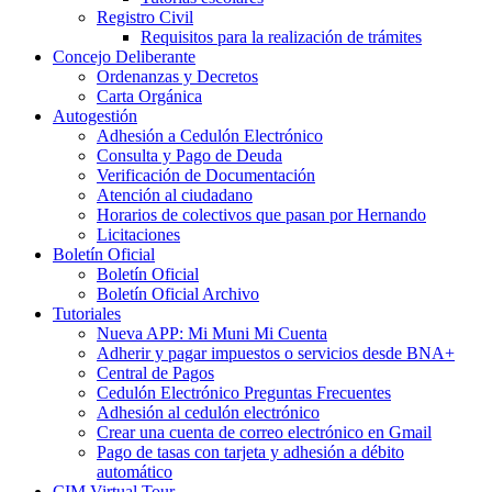
Registro Civil
Requisitos para la realización de trámites
Concejo Deliberante
Ordenanzas y Decretos
Carta Orgánica
Autogestión
Adhesión a Cedulón Electrónico
Consulta y Pago de Deuda
Verificación de Documentación
Atención al ciudadano
Horarios de colectivos que pasan por Hernando
Licitaciones
Boletín Oficial
Boletín Oficial
Boletín Oficial Archivo
Tutoriales
Nueva APP: Mi Muni Mi Cuenta
Adherir y pagar impuestos o servicios desde BNA+
Central de Pagos
Cedulón Electrónico Preguntas Frecuentes
Adhesión al cedulón electrónico
Crear una cuenta de correo electrónico en Gmail
Pago de tasas con tarjeta y adhesión a débito
automático
CIM Virtual Tour