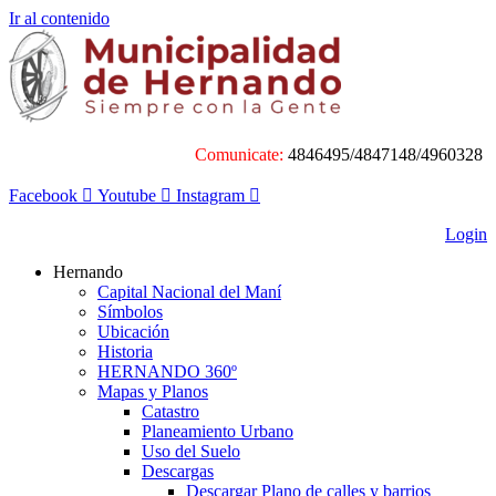
Ir al contenido
Comunicate:
4846495/4847148/4960328
Facebook
Youtube
Instagram
Login
Hernando
Capital Nacional del Maní
Símbolos
Ubicación
Historia
HERNANDO 360º
Mapas y Planos
Catastro
Planeamiento Urbano
Uso del Suelo
Descargas
Descargar Plano de calles y barrios