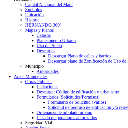
Capital Nacional del Maní
Símbolos
Ubicación
Historia
HERNANDO 360º
Mapas y Planos
Catastro
Planeamiento Urbano
Uso del Suelo
Descargas
Descargar Plano de calles y barrios
Descargar plano de Zonificación de Uso de 
Municipio
Autoridades
Áreas Municipales
Obras Públicas
Licitaciones
Descargar Código de edificación y urbanismo
Formularios (Solicitudes/Permisos)
Formulario de Solicitud (Varios)
Solicitud de permiso de edificación y/o rel
Ordenanza de arbolado urbano
Listado de podadores autorizados
Seguridad Vial
Acción Social