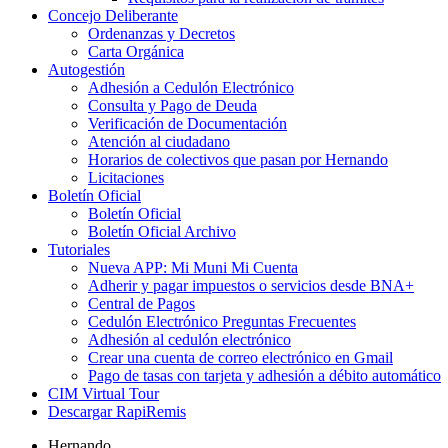
Concejo Deliberante
Ordenanzas y Decretos
Carta Orgánica
Autogestión
Adhesión a Cedulón Electrónico
Consulta y Pago de Deuda
Verificación de Documentación
Atención al ciudadano
Horarios de colectivos que pasan por Hernando
Licitaciones
Boletín Oficial
Boletín Oficial
Boletín Oficial Archivo
Tutoriales
Nueva APP: Mi Muni Mi Cuenta
Adherir y pagar impuestos o servicios desde BNA+
Central de Pagos
Cedulón Electrónico Preguntas Frecuentes
Adhesión al cedulón electrónico
Crear una cuenta de correo electrónico en Gmail
Pago de tasas con tarjeta y adhesión a débito automático
CIM Virtual Tour
Descargar RapiRemis
Hernando