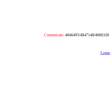
Comunicate:
4846495/4847148/4960328
Login