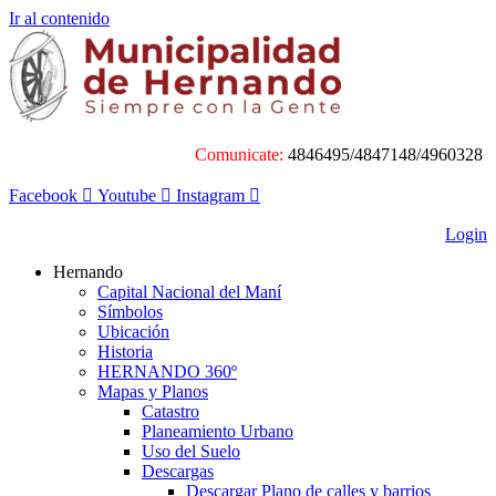
Ir al contenido
Comunicate:
4846495/4847148/4960328
Facebook
Youtube
Instagram
Login
Hernando
Capital Nacional del Maní
Símbolos
Ubicación
Historia
HERNANDO 360º
Mapas y Planos
Catastro
Planeamiento Urbano
Uso del Suelo
Descargas
Descargar Plano de calles y barrios