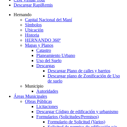
Descargar RapiRemis
Hernando
Capital Nacional del Maní
Símbolos
Ubicación
Historia
HERNANDO 360º
Mapas y Planos
Catastro
Planeamiento Urbano
Uso del Suelo
Descargas
Descargar Plano de calles y barrios
Descargar plano de Zonificación de Uso
de suelo
Municipio
Autoridades
Áreas Municipales
Obras Públicas
Licitaciones
Descargar Código de edificación y urbanismo
Formularios (Solicitudes/Permisos)
Formulario de Solicitud (Varios)
Solicitud de permiso de edificación y/o