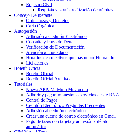
Registro Civil
Requisitos para la realización de trámites
Concejo Deliberante
Ordenanzas y Decretos
Carta Orgánica
Autogestión
Adhesión a Cedulón Electrónico
Consulta y Pago de Deuda
Verificación de Documentación
Atención al ciudadano
Horarios de colectivos que pasan por Hernando
Licitaciones
Boletín Oficial
Boletín Oficial
Boletín Oficial Archivo
Tutoriales
Nueva APP: Mi Muni Mi Cuenta
Adherir y pagar impuestos o servicios desde BNA+
Central de Pagos
Cedulón Electrónico Preguntas Frecuentes
Adhesión al cedulón electrónico
Crear una cuenta de correo electrónico en Gmail
Pago de tasas con tarjeta y adhesión a débito
automático
CIM Virtual Tour