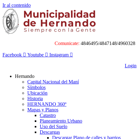
Ir al contenido
Comunicate:
4846495/4847148/4960328
Facebook
Youtube
Instagram
Login
Hernando
Capital Nacional del Maní
Símbolos
Ubicación
Historia
HERNANDO 360º
Mapas y Planos
Catastro
Planeamiento Urbano
Uso del Suelo
Descargas
Descargar Plano de calles y barrios