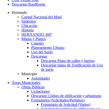
Descargar RapiRemis
Hernando
Capital Nacional del Maní
Símbolos
Ubicación
Historia
HERNANDO 360º
Mapas y Planos
Catastro
Planeamiento Urbano
Uso del Suelo
Descargas
Descargar Plano de calles y barrios
Descargar plano de Zonificación de Uso
de suelo
Municipio
Autoridades
Áreas Municipales
Obras Públicas
Licitaciones
Descargar Código de edificación y urbanismo
Formularios (Solicitudes/Permisos)
Formulario de Solicitud (Varios)
Solicitud de permiso de edificación y/o