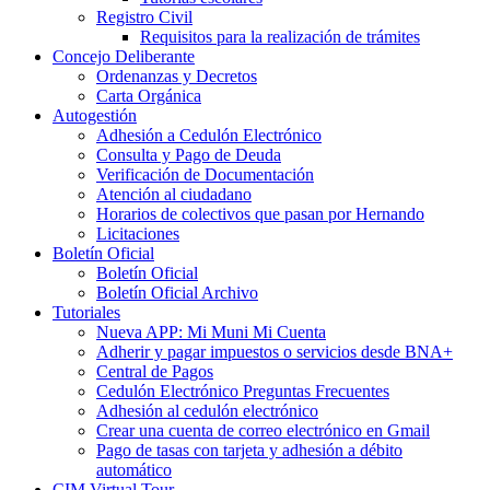
Registro Civil
Requisitos para la realización de trámites
Concejo Deliberante
Ordenanzas y Decretos
Carta Orgánica
Autogestión
Adhesión a Cedulón Electrónico
Consulta y Pago de Deuda
Verificación de Documentación
Atención al ciudadano
Horarios de colectivos que pasan por Hernando
Licitaciones
Boletín Oficial
Boletín Oficial
Boletín Oficial Archivo
Tutoriales
Nueva APP: Mi Muni Mi Cuenta
Adherir y pagar impuestos o servicios desde BNA+
Central de Pagos
Cedulón Electrónico Preguntas Frecuentes
Adhesión al cedulón electrónico
Crear una cuenta de correo electrónico en Gmail
Pago de tasas con tarjeta y adhesión a débito
automático
CIM Virtual Tour